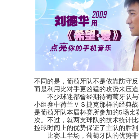
不同的是，葡萄牙队不是依靠防守反
而是利用比对手更凶猛的攻势来压迫
不少球迷都曾经期待葡萄牙队与
小组赛中荷兰ＶＳ捷克那样的经典战
是葡萄牙队本届杯赛所参加的5场比
次。不过，就两支球队的技术统计比
控球时间上的优势保证了主队的胜利
比赛上半场，葡萄牙队的优势非常