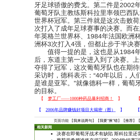
牙足球骄傲的费戈。第二件是2002
葡萄牙队主教练斯科拉里率领巴西队
世界杯冠军。第三件就是这次击败荷
次打入了成年足球赛事的决赛。而在此
年英格兰世界杯、1984年法国欧洲杯
洲杯3次打入4强，但都止步于半决
值得一提的是，这也是从1984
后，东道主第一次进入到了决赛。上
夺得了冠军，这次葡萄牙队也在期待
采访时，德科表示：“40年以后，
是谁是亚军。”就像德科一样，葡萄
的目标。
页面功能 【
我来说两句
】【
我要“揪”错
】【
推荐
】
■
相关新闻
决赛在即葡萄牙战术有缺陷 斯科拉里还