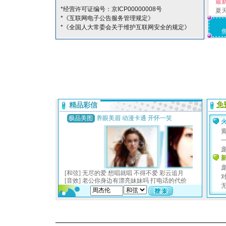
最
*经营许可证编号：京ICP00000008号
夏
*《互联网电子公告服务管理规定》
*《全国人大常委会关于维护互联网安全的规定》