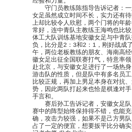
经验和力量。
守门员教练陈指导告诉记者：一
女足虽然成立时间不长，实力还有待
上却比较令人欣慰，两个门将的年龄
常好，连中青队主教练王海鸣也比较
体工大队训练基地安徽女足与中青队
负，比分是2：3和2：1，刚好战成
午，两位老板教练的朋友、海南高经
徽女足出征全国联赛打气，特意率领
赴北京，与安徽女足进行了一场热身
游击队的性质，但是队中有多名员工
比较正规，再加上男足本身在对抗、
势，因此两队打起来也恰是棋逢对手
手言和。
赛后孙工告诉记者，安徽女足队
赛中的阵型始终保持得不错，也能充
确，攻击力较强，如果不是己方男队
占了一定的便宜，想要扳平比分确实