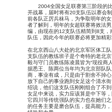
2004全国女足联赛第三阶段的比
开战幕，届时将有20支队伍以赛会
前各队正厉兵秣马，为争取明年的女
者了解到，明年的女超联赛将效法男
编，由现在的12支队伍精简到8支
队伍，因此今年的联赛必将更加精彩
在北京西山八大处的北京军区体工队
支队伍的教练班子是个奇特的老北京
毅与守门员教练陈凌晨皆为“现役商人
据悉王、陈两位当年均为北京部队队
商，事业有成，只是由于割舍不掉心
放下自己的事业跑到女足这个清水衙
绍说，他们这支队伍刚刚组合了不到
女足中来说，实力应该算是中下等，
它四川等传统强队的实力也在她们之
的任务主要是磨合队伍，提高能力，为