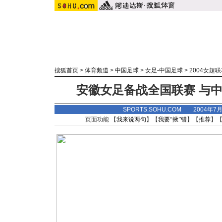
搜狐首页
>
体育频道
>
中国足球
>
女足-中国足球
>
2004女超
安徽女足备战全国联赛 与中
SPORTS.SOHU.COM 2004年7
页面功能 【
我来说两句
】【
我要“揪”错
】【
推荐
】