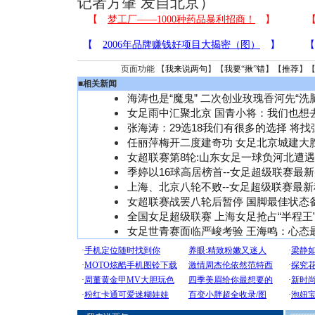
记者方肇 发自北京）
页面功能 【
我来说两句
】【
我要“揪”错
】【
推荐
】
■
相关新闻
海涛也是“魔鬼” 二次创业玫瑰香河先“洗脑
女足雨中汇聚北京 国青小将：我们也想
张海涛：29选18我们有很多的选择 将
任丽萍梅开二度建奇功 女足北京城建大
女超联赛第8轮:山东女足一球负河北遭
季婷以16球高居榜首--女足超级联赛最
上海、北京八轮不败--女足超级联赛最
女超联赛战罢八轮后暂停 国脚最佳状态
全国女足超级联赛 上海女足抢占“半程王”
女足世青赛面临严峻考验 王海鸣：心态