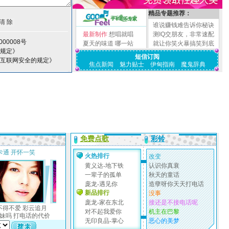
精品专题推荐：
谁说赚钱难告诉你秘诀
最新制作
想唱就唱
测IQ交朋友，非常速配
00008号
夏天的味道
哪一站
就让你笑火暴搞笑到底
理规定》
短信订阅
护互联网安全的规定》
焦点新闻
魅力贴士
伊甸指南
魔鬼辞典