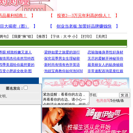
两句
】【
我要“揪”错
】【
推荐
】【字体：
大
中
小
】【
打印
】 【
关闭
】
匿名发出：
手机
文明。
包月自写
5分钱/条