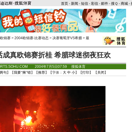
首页
-
新闻
-
短信
-
彩信
-
邮件
-
搜Ｑ
-
商城
-
年欧锦赛
>
2004欧锦赛-比赛动态
>
决赛葡萄牙VS希腊
>
最
话成真欧锦赛折桂 希腊球迷彻夜狂欢
ORTS.SOHU.COM 2004年7月5日07:59 搜狐体育
两句
】【
我要“揪”错
】【
推荐
】【字体：
大
中
小
】【
打印
】 【
关闭
】