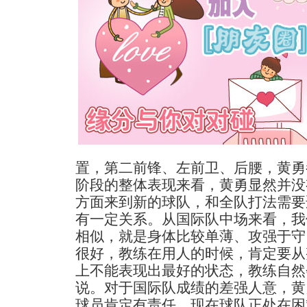
置，第二前锋、左前卫、后腰，黄勇
阶段的整体表现来看，黄勇显然并没
方面来到新的球队，和全队打法需要
有一定关系。从国际队中场来看，我
相似，就是身体比较单薄、攻强于守
很好，教练在用人的时候，肯定要从
上不能表现出最好的状态，教练自然
说。对于国际队成绩的差强人意，黄
球员肯定有责任。现在球队正处在困