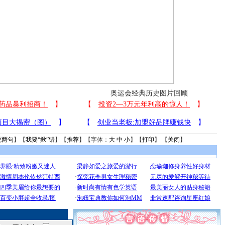
奥运会经典历史图片回顾
说两句
】【
我要“揪”错
】【
推荐
】【字体：
大
中
小
】【
打印
】 【
关闭
】