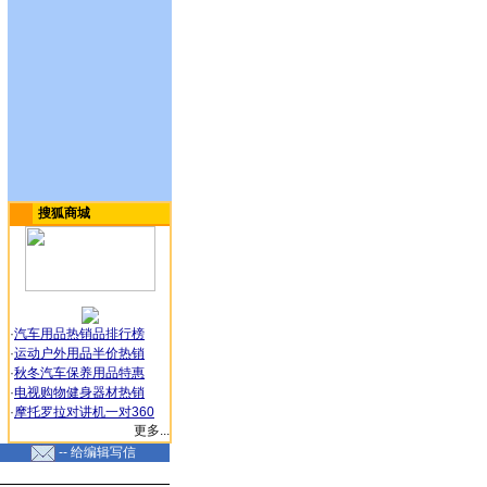
搜狐商城
·
汽车用品热销品排行榜
·
运动户外用品半价热销
·
秋冬汽车保养用品特惠
·
电视购物健身器材热销
·
摩托罗拉对讲机一对360
更多...
-- 给编辑写信