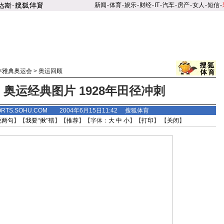
新闻
-
体育
-
娱乐
-
财经
-
IT
-
汽车
-
房产
-
女人
-
短信
-
4年雅典奥运会
>
奥运回顾
: 奥运经典图片 1928年田径冲刺
ORTS.SOHU.COM 2004年6月15日11:42 搜狐体育
说两句
】【
我要“揪”错
】【
推荐
】【字体：
大
中
小
】【
打印
】 【
关闭
】