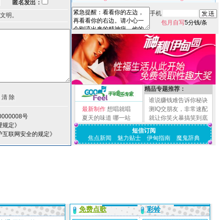
匿名发出：
手机
文明。
包月自写
5分钱/条
精品专题推荐：
谁说赚钱难告诉你秘诀
最新制作
想唱就唱
测IQ交朋友，非常速配
000008号
夏天的味道
哪一站
就让你笑火暴搞笑到底
理规定》
短信订阅
护互联网安全的规定》
焦点新闻
魅力贴士
伊甸指南
魔鬼辞典