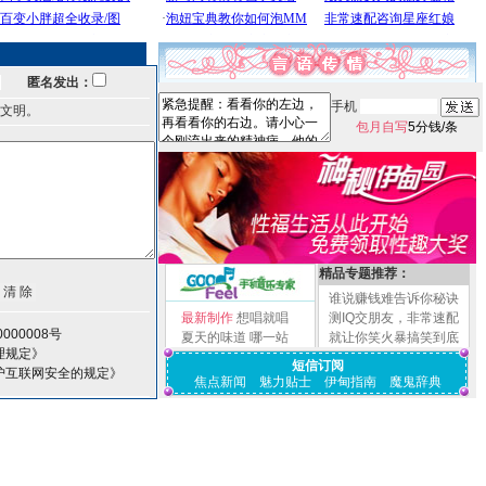
匿名发出：
手机
文明。
包月自写
5分钱/条
精品专题推荐：
谁说赚钱难告诉你秘诀
最新制作
想唱就唱
测IQ交朋友，非常速配
000008号
夏天的味道
哪一站
就让你笑火暴搞笑到底
理规定》
短信订阅
护互联网安全的规定》
焦点新闻
魅力贴士
伊甸指南
魔鬼辞典