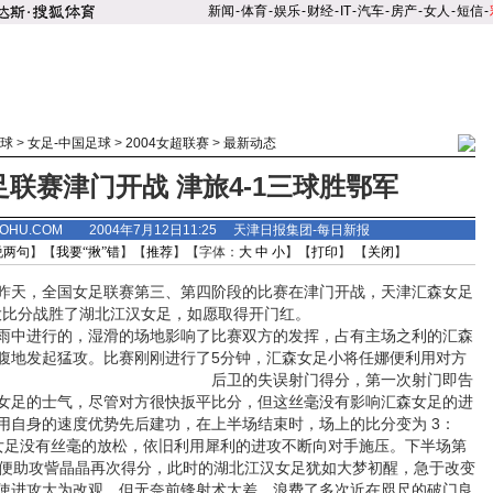
新闻
-
体育
-
娱乐
-
财经
-
IT
-
汽车
-
房产
-
女人
-
短信
-
球
>
女足-中国足球
>
2004女超联赛
>
最新动态
联赛津门开战 津旅4-1三球胜鄂军
.SOHU.COM 2004年7月12日11:25 天津日报集团-每日新报
说两句
】【
我要“揪”错
】【
推荐
】【字体：
大
中
小
】【
打印
】 【
关闭
】
天，全国女足联赛第三、第四阶段的比赛在津门开战，天津汇森女足
的大比分战胜了湖北江汉女足，如愿取得开门红。
中进行的，湿滑的场地影响了比赛双方的发挥，占有主场之利的汇森
腹地发起猛攻。比赛刚刚进行了5分钟，汇森女足小将任娜便利用对方
后
卫的失误射门得分，第一次射门即告
女足的士气，尽管对方很快扳平比分，但这丝毫没有影响汇森女足的进
用自身的速度优势先后建功，在上半场结束时，场上的比分变为 3：
女足没有丝毫的放松，依旧利用犀利的进攻不断向对手施压。下半场第
雪便助攻訾晶晶再次得分，此时的湖北江汉女足犹如大梦初醒，急于改变
使进攻大为改观，但无奈前锋射术太差，浪费了多次近在咫尺的破门良