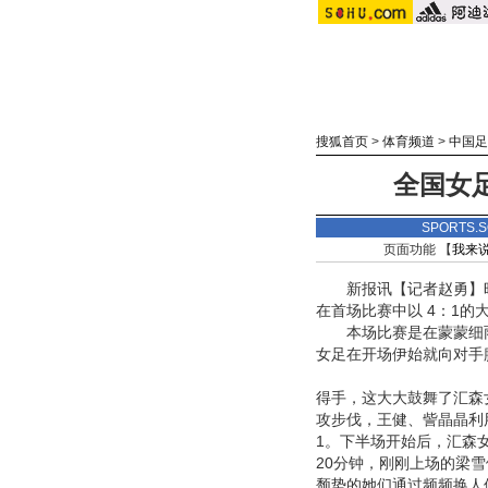
搜狐首页
>
体育频道
>
中国足
全国女足
SPORTS
页面功能 【
我来
新报讯【记者赵勇】昨
在首场比赛中以 4：1
本场比赛是在蒙蒙细雨
女足在开场伊始就向对手
得手，这大大鼓舞了汇森
攻步伐，王健、訾晶晶利
1。下半场开始后，汇森
20分钟，刚刚上场的梁
颓势的她们通过频频换人