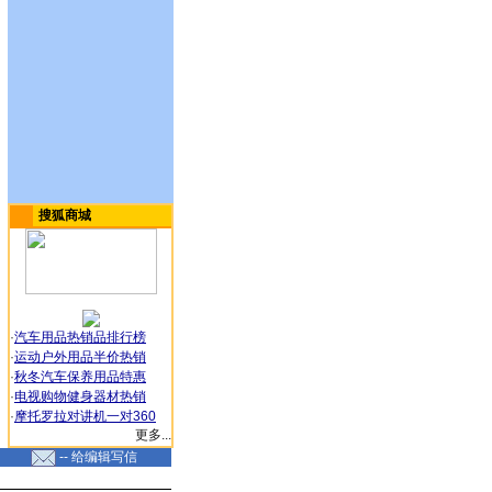
搜狐商城
·
汽车用品热销品排行榜
·
运动户外用品半价热销
·
秋冬汽车保养用品特惠
·
电视购物健身器材热销
·
摩托罗拉对讲机一对360
更多...
-- 给编辑写信