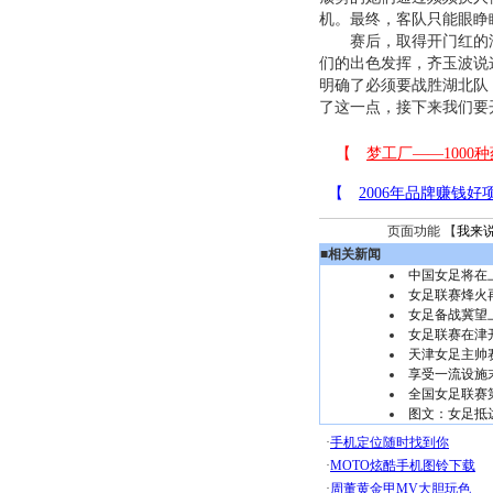
机。最终，客队只能眼睁
赛后，取得开门红的汇
们的出色发挥，齐玉波说
明确了必须要战胜湖北队
了这一点，接下来我们要
页面功能 【
我来
■
相关新闻
中国女足将在
女足联赛烽火
女足备战冀望
女足联赛在津开
天津女足主帅
享受一流设施
全国女足联赛
图文：女足抵