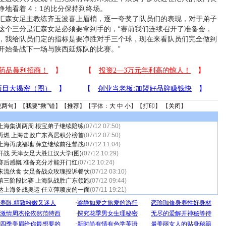
睁地看着 4：1的比分保持到终场。
森女足主教练齐玉波喜上眉梢，逐一夸奖了队员们的表现，对于弟子
这个三分是汇森女足必须要拿到手的，“赛前我们连续召开了准备会，
，我给队员们定的指标是要净胜对手三个球，现在来看队员们完全做到
开始备战下一场与陕西延炼队的比赛。”
说两句
】【
我要“揪”错
】【
推荐
】【字体：
大
中
小
】【
打印
】 【
关闭
】
上海集训两周 根宝弟子继续陪练
(07/12 07:50)
再燃 上海击败广东高居积分榜首
(07/12 07:50)
上海再成福地 薛立继续前往督战
(07/12 11:04)
战 天津女足大胜江汉大学(图)
(07/12 10:29)
赛后感慨 准备充分才能开门红
(07/12 10:24)
末流伙食 女足备战众玫瑰投诉餐饮
(07/12 03:10)
第三阶段比赛 上海队战胜广东领跑
(07/12 09:44)
达上海备战奥运 任立萍顽皮的一面
(07/11 19:21)