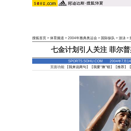
搜狐首页
>
体育频道
>
2004年雅典奥运会
>
国际纵队
>
游泳
>
七金计划引人关注 菲尔普
SPORTS.SOHU.COM 2004年7月1
页面功能 【
我来说两句
】【
我要“揪”错
】【
推荐
】