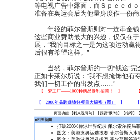
等电视广告中露面，而Ｓｐｅｅｄｏ
准备在奥运会后为他量身度作一份商
年轻的菲尔普斯则对一连串金钱
这些商业赞助最大的兴趣，仅仅在于
展，“我的目标之一是为这项运动赢
后很有希望这样。”
当然，菲尔普斯的一切“钱途”完
正如卡莱尔所说：“我不想掩饰他有
我们一切工作的出发点……”
页面功能 【
我来说两句
】【
我要“揪”错
】【
推荐
】
■
相关新闻
打破200米仰泳世界纪录 佩尔索尔搅局
图文：美游泳奥运选拔赛 菲尔普斯入水
图文：美游泳奥运选拔赛 菲尔普斯答谢