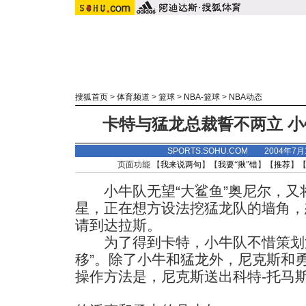
搜狐首页
>
体育频道
>
篮球
>
NBA-篮球
>
NBA动态
卡特与猛龙总裁誓不两立 
SPORTS.SOHU.COM 2004年7
页面功能 【
我来说两句
】【
我要“揪”错
】【
推荐
】
小牛队无望“大鲨鱼”奥尼尔，又
星，正在想方设法挖猛龙队的墙角，想
请到达拉斯。
为了得到卡特，小牛队不惜策划涉
移”。除了小牛和猛龙外，尼克斯和
操作方法是，尼克斯送出科特-托马