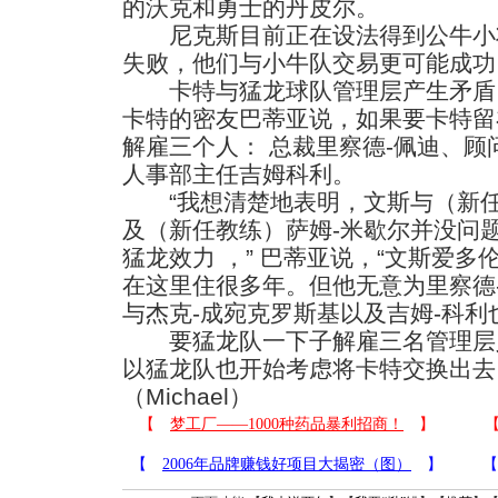
的沃克和勇士的丹皮尔。
尼克斯目前正在设法得到公牛小
失败，他们与小牛队交易更可能成功
卡特与猛龙球队管理层产生矛盾
卡特的密友巴蒂亚说，如果要卡特留
解雇三个人： 总裁里察德-佩迪、顾
人事部主任吉姆科利。
“我想清楚地表明，文斯与（新任
及（新任教练）萨姆-米歇尔并没问
猛龙效力 ，” 巴蒂亚说，“文斯爱
在这里住很多年。但他无意为里察德
与杰克-成宛克罗斯基以及吉姆-科利
要猛龙队一下子解雇三名管理层
以猛龙队也开始考虑将卡特交换出去
（Michael）