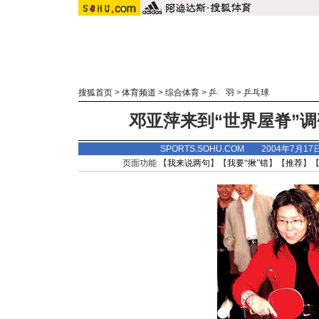
搜狐首页
>
体育频道
>
综合体育
>
乒 羽
>
乒乓球
邓亚萍来到“世界屋脊”调
SPORTS.SOHU.COM 2004年7月1
页面功能 【
我来说两句
】【
我要“揪”错
】【
推荐
】