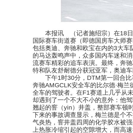
本报讯 （记者施绍宗）在18日
国际赛车街道赛（即德国房车大师赛
包括奥迪、奔驰和欧宝在内的3大车
的马达轰鸣声中，众多国内车迷和消
流赛车精彩的追车表演。最终，奔驰
特和队友舒耐德分获冠亚军，奥迪车
下午1时30分，DTM第一回合比
奔驰AMGCLK安全车的比尔德·梅
全车的驾驶者。在F1赛道上几乎从
却遇到了一个不大不小的意外：他驾
翘起的窨（yin）井盖，整部赛车顿
下来的事故调查显示，梅兰德是个不
气炎热，窨井盖四周的化学胶水被强
上热胀冷缩引起的空隙增大，而高速