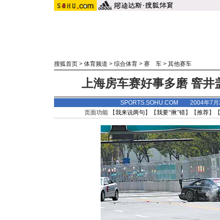
搜狐首页
>
体育频道
>
综合体育
>
赛 车
>
其他赛车
上海房车赛好事多磨 窨井
SPORTS.SOHU.COM 2004年7
页面功能 【
我来说两句
】【
我要“揪”错
】【
推荐
】