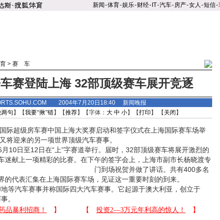
新闻
-
体育
-
娱乐
-
财经
-
IT
-
汽车
-
房产
-
女人
-
短信
-
育
>
赛 车
车赛登陆上海 32部顶级赛车展开竞逐
ORTS.SOHU.COM 2004年7月20日18:40 新闻晚报
说两句
】【
我要“揪”错
】【
推荐
】【字体：
大
中
小
】【
打印
】 【
关闭
】
国际超级房车赛中国上海大奖赛启动和签字仪式在上海国际赛车场举
海又将迎来的另一项世界顶级汽车赛事。
10日至12日在“上”字赛道举行。届时，32部顶级赛车将展开激烈的
车迷献上一项精彩的比赛。在下午的签字会上，上海市副市长杨晓渡专
门到场祝贺并做了讲话。共有400多名
界的代表汇集在上海国际赛车场，见证这一重要时刻的到来。
地等汽车赛事并称国际四大汽车赛事。它起源于澳大利亚，创立于
赛事。