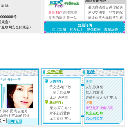
精品专题推荐：
谁说赚钱难告诉你秘诀
最新制作
想唱就唱
测IQ交朋友，非常速配
000008号
夏天的味道
哪一站
就让你笑火暴搞笑到底
理规定》
短信订阅
护互联网安全的规定》
焦点新闻
魅力贴士
伊甸指南
魔鬼辞典