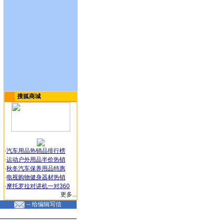
搜狐商城
·
汽车用品热销品排行榜
·
运动户外用品半价热销
·
秋冬汽车保养用品特惠
·
电视购物健身器材热销
·
摩托罗拉对讲机一对360
更多...
-- 给编辑写信