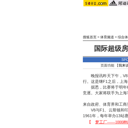
搜狐首页
>
体育频道
>
综合体
国际超级房
SP
页面功能 【
我来
晚报讯昨天下午，V8
行。这是继F1之后，上
据悉，比赛将于明年6月
竞逐。大家将联手为上海
来自政府、体育界和工商
V8与F1、云斯顿和印
1961年，每年举办13站