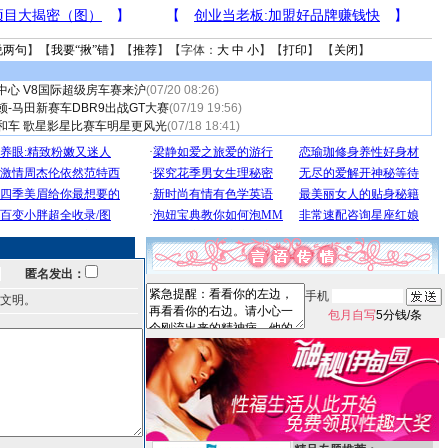
说两句
】【
我要“揪”错
】【
推荐
】【字体：
大
中
小
】【
打印
】 【
关闭
】
中心 V8国际超级房车赛来沪
(07/20 08:26)
-马田新赛车DBR9出战GT大赛
(07/19 19:56)
和车 歌星影星比赛车明星更风光
(07/18 18:41)
匿名发出：
手机
文明。
包月自写
5分钱/条