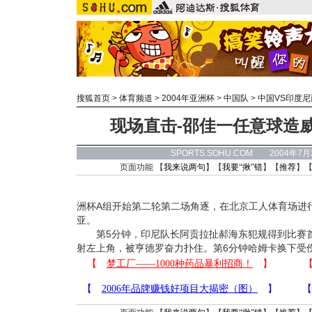
搜狐首页
>
体育频道
>
2004年亚洲杯
>
中国队
>
中国VS印度尼
现场直击-邵佳一任意球造
SPORTS.SOHU.COM 2004年7
页面功能 【
我来说两句
】【
我要“揪”错
】【
推荐
】
洲杯A组开始第二轮第二场角逐，在北京工人体育场进
亚。
第5分钟，印尼队长阿贡拉扯郝海东犯规得到比赛首
射左上角，被亨德罗奋力扑住。第6分钟哈姆卡换下受