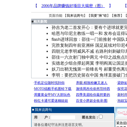
页面功能 【
我来说两句
】【
我要“揪”错
】【
推荐
】
■
相关新闻
孙吉为老二首发开心：要有个进球就更
哈恩与印尼主教练一唱一和 发布会逗得
flash进球回放：邵佳一门前推射 中国队1
完胜复制四年前亚洲杯 国足延续对印尼4
四朝元老李明威风不减 右路利剑刺破印
邵佳一六次射门独中两元 中印之战焦点
实德老少组合撑起两翼 李明阎嵩让国足
妖刀出鞘无愧第一前锋名号 郝董受伤离
李明：要把历史留在中国 角球直接破门
■ 我来说两句
用 户：
匿名发出：
请各位遵纪守法并注意语言文明。