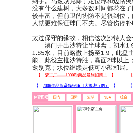
到手。乌兹别克除了定位球和边路突
没有什么建树，大多数时间都花在了
较丰富，但前卫的协防不是很到位，
人就更难保证球门不失。尽管伤停补
太过保守的缘故，相信这次沙特人会
澳门开出沙特让半球盘，初水1.9
1.85水，目前略微上扬至1.9，此
能。此役主推沙特胜，赢面2球以上
兹别克；水位继续走低可小敲和局。
体育图吧
国内
国际
篮球
综合
NBA