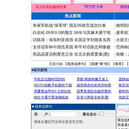
“羽宁恋”主角
美少女库娃尴尬性事
维埃
热点新闻
·
朱家军欧战“保零球” 国足05收官战交白卷
·
姚明陷
·
白岩松:05年0-0的预言 06年与其麻木毋宁恨
·
麦蒂前
·
访陈涛：保加利亚很强 在国足学到很多东西
·
火箭主
·
女排冠军杯中国负美国 和平对话陈忠和惨败
·
范帅称
·
郭晶晶霍启刚爱意正浓 在北京购置爱巢(图)
·
前瞻：
页面功能 【
我来说两句
】【
我要“揪”错
】【
推荐
】【
■
相关新闻
■ 我来说两句
用 户：
匿名发出：
请各位遵纪守法并注意语言文明。