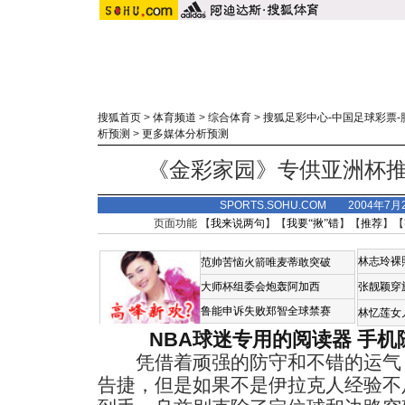
搜狐首页
>
体育频道
>
综合体育
>
搜狐足彩中心-中国足球彩票-
析预测
>
更多媒体分析预测
《金彩家园》专供亚洲杯
SPORTS.SOHU.COM 2004年7月
页面功能 【
我来说两句
】【
我要“揪”错
】【
推荐
】【
林志玲裸
范帅苦恼火箭唯麦蒂敢突破
大师杯组委会炮轰阿加西
张靓颖穿
鲁能申诉失败郑智全球禁赛
林忆莲女
NBA球迷专用的阅读器
手机
凭借着顽强的防守和不错的运气，
告捷，但是如果不是伊拉克人经验不