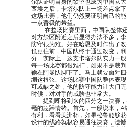
尔队证明自身的欲望也成为中国队大
西埃之后，卡塔尔队上一场差点拿下
这场比赛，他们仍然要证明自己的能
一点晋级的希望。
在整场比赛里面，中国队整体还
对方禁区附近之后显得办法不多，李
防守很为难。好在哈恩及时作出了改
也更往前，中国队终于通过改变，利
分。实际上，这支卡塔尔队实力一般
每一场比赛都很难打，如果不是裁判
输在阿曼队脚下了。马上就要面对四
绷这根弦。这场比赛中国队整体表现
可或缺之处，他的防守能力让大门无
时候，对对手的威胁也非常大。
提到即将到来的四分之一决赛，
毫的急躁情绪。首先，一般说来，A
有利，看看美洲杯，如果秘鲁能够获
设计的线路就极容易通往决赛，遗憾