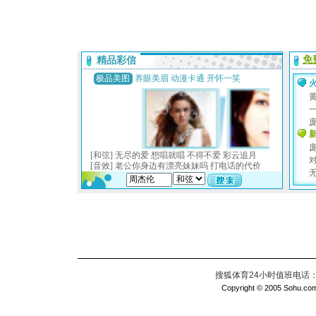
搜狐体育24小时值班电话：010
Copyright © 2005 Sohu.com I