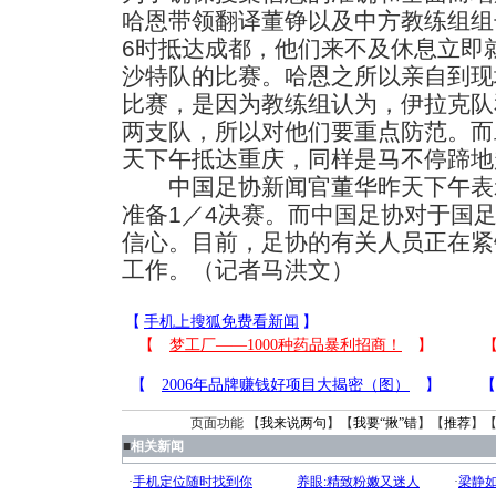
哈恩带领翻译董铮以及中方教练组组
6时抵达成都，他们来不及休息立即
沙特队的比赛。哈恩之所以亲自到现
比赛，是因为教练组认为，伊拉克队
两支队，所以对他们要重点防范。而
天下午抵达重庆，同样是马不停蹄地
中国足协新闻官董华昨天下午表
准备1／4决赛。而中国足协对于国
信心。目前，足协的有关人员正在紧
工作。（记者马洪文）
【
手机上搜狐免费看新闻
】
页面功能 【
我来说两句
】【
我要“揪”错
】【
推荐
】
■
相关新闻