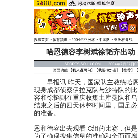
搜狐首页
>
体育频道
>
2004年亚洲杯
>
中国队
>
亚洲杯备战
哈恩德容李树斌徐韬齐出动
SPORTS.SOHU.COM 2004年7月27
页面功能 【
我来说两句
】【
我要“揪”错
】【
推荐
】
早报讯 昨天，国家队主教练哈恩
现身成都侦察伊拉克队与沙特队的比
容和徐韬则在重庆收集土库曼队和乌
结束之后的四天休整时间里，国足必
的准备。
恩和德容出去观看 C组的比赛，但
为了确保搜集信息的准确和全面而增