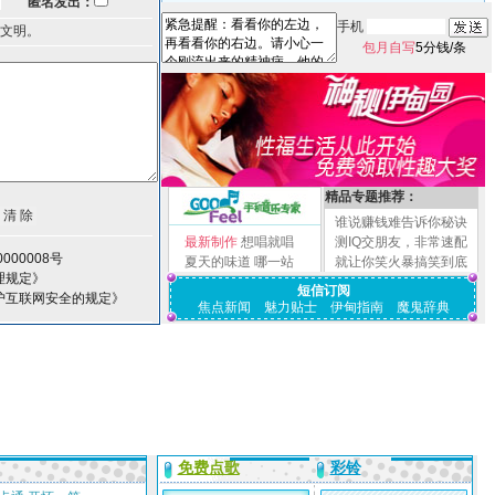
匿名发出：
手机
文明。
包月自写
5分钱/条
精品专题推荐：
谁说赚钱难告诉你秘诀
最新制作
想唱就唱
测IQ交朋友，非常速配
000008号
夏天的味道
哪一站
就让你笑火暴搞笑到底
理规定》
短信订阅
护互联网安全的规定》
焦点新闻
魅力贴士
伊甸指南
魔鬼辞典