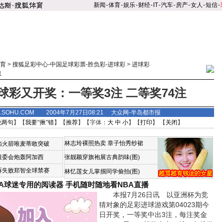
新闻
-
体育
-
娱乐
-
财经
-
IT
-
汽车
-
房产
-
女人
-
短信
-
育
>
搜狐足彩中心-中国足球彩票-胜负彩-进球彩
>
进球彩
息
球彩又开奖：一等奖3注 二等奖74注
S.SOHU.COM 2004年7月27日08:21 大众网-半岛都市报
说两句
】【
我要“揪”错
】【
推荐
】【字体：
大
中
小
】【
打印
】 【
关闭
】
林志玲裸照热卖
章子怡秀纱裙
恼火箭唯麦蒂敢突破
组委会炮轰阿加西
张靓颖穿旗袍展古典韵味(图)
诉失败郑智全球禁赛
林忆莲女儿掌掴同学偷拍(图)
BA球迷专用的阅读器
手机随时随地看NBA直播
本报7月26日讯 以亚洲杯为竞
猜对象的足彩进球游戏第04023期今
日开奖，一等奖中出3注，每注奖金