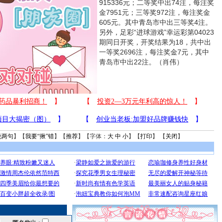
915336元；二等奖中出74注，每注奖
金7951元；三等奖972注，每注奖金
605元。其中青岛市中出三等奖4注。
另外，足彩“进球游戏”幸运彩第04023
期同日开奖，开奖结果为18，共中出
一等奖2696注，每注奖金7元，其中
青岛市中出22注。（肖伟）
说两句
】【
我要“揪”错
】【
推荐
】【字体：
大
中
小
】【
打印
】 【
关闭
】