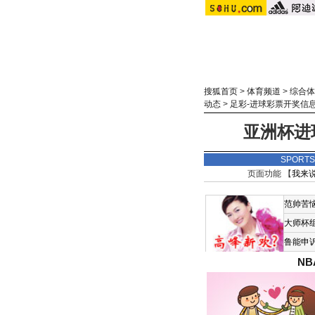
搜狐首页
>
体育频道
>
综合体
动态
>
足彩-进球彩票开奖信
亚洲杯进
SPORT
页面功能 【
我来
范帅苦
大师杯
鲁能申
N