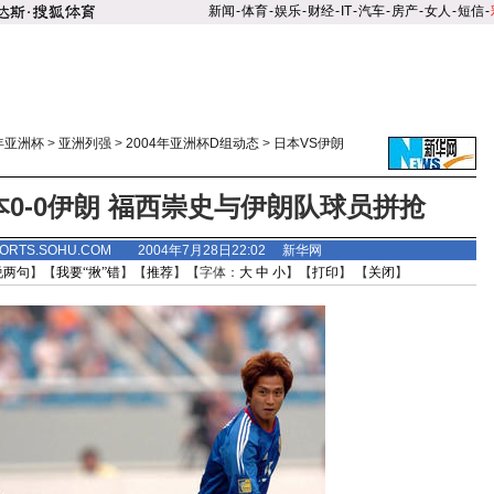
新闻
-
体育
-
娱乐
-
财经
-
IT
-
汽车
-
房产
-
女人
-
短信
-
4年亚洲杯
>
亚洲列强
>
2004年亚洲杯D组动态
>
日本VS伊朗
0-0伊朗 福西崇史与伊朗队球员拼抢
PORTS.SOHU.COM 2004年7月28日22:02 新华网
说两句
】【
我要“揪”错
】【
推荐
】【字体：
大
中
小
】【
打印
】 【
关闭
】