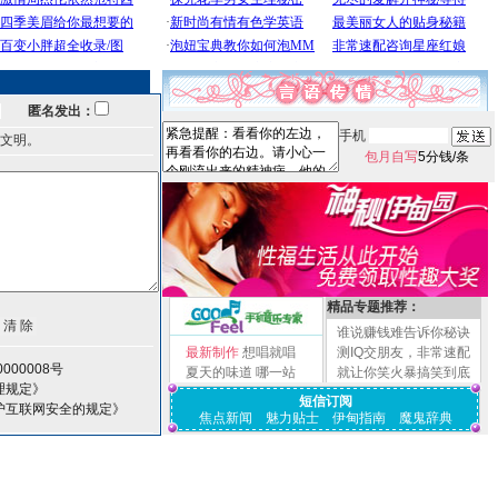
匿名发出：
手机
文明。
包月自写
5分钱/条
精品专题推荐：
谁说赚钱难告诉你秘诀
最新制作
想唱就唱
测IQ交朋友，非常速配
000008号
夏天的味道
哪一站
就让你笑火暴搞笑到底
理规定》
短信订阅
护互联网安全的规定》
焦点新闻
魅力贴士
伊甸指南
魔鬼辞典