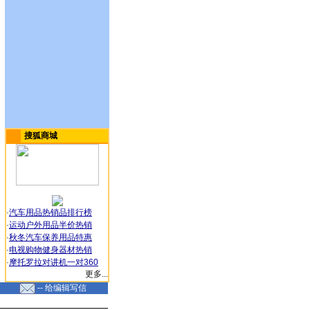
搜狐商城
·
汽车用品热销品排行榜
·
运动户外用品半价热销
·
秋冬汽车保养用品特惠
·
电视购物健身器材热销
·
摩托罗拉对讲机一对360
更多...
-- 给编辑写信