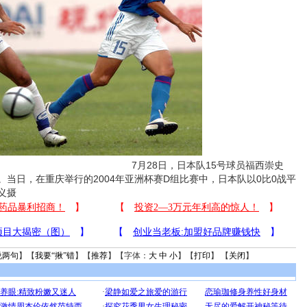
7月28日，日本队15号球员福西崇史
当日，在重庆举行的2004年亚洲杯赛D组比赛中，日本队以0比0战平
义摄
说两句
】【
我要“揪”错
】【
推荐
】【字体：
大
中
小
】【
打印
】 【
关闭
】