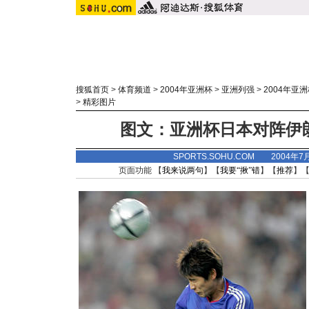
搜狐首页
>
体育频道
>
2004年亚洲杯
>
亚洲列强
>
2004年亚
>
精彩图片
图文：亚洲杯日本对阵伊
SPORTS.SOHU.COM 2004年7
页面功能 【
我来说两句
】【
我要“揪”错
】【
推荐
】