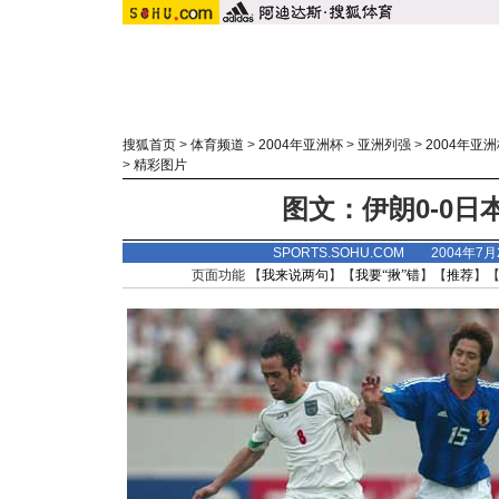
搜狐首页
>
体育频道
>
2004年亚洲杯
>
亚洲列强
>
2004年亚
>
精彩图片
图文：伊朗0-0日
SPORTS.SOHU.COM 2004年7
页面功能 【
我来说两句
】【
我要“揪”错
】【
推荐
】