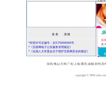
最
*经营许可证编号：京ICP00000008号
夏
*《互联网电子公告服务管理规定》
*《全国人大常委会关于维护互联网安全的规定》
深圳
|
佛山
|
天津
|
广东
|
上海
|
重庆
|
成都
|
郑州
|
苏
copyright © 2004 sohu.c