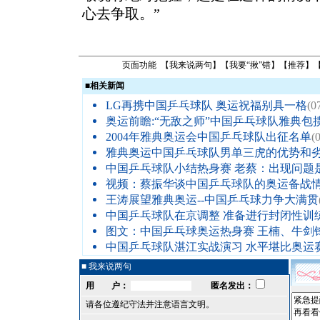
心去争取。”
页面功能 【
我来说两句
】【
我要“揪”错
】【
推荐
】
■
相关新闻
LG再携中国乒乓球队 奥运祝福别具一格
(0
奥运前瞻:“无敌之师”中国乒乓球队雅典包
2004年雅典奥运会中国乒乓球队出征名单
(
雅典奥运中国乒乓球队男单三虎的优势和
中国乒乓球队小结热身赛 老蔡：出现问题
视频：蔡振华谈中国乒乓球队的奥运备战
王涛展望雅典奥运--中国乒乓球力争大满贯
中国乒乓球队在京调整 准备进行封闭性训
图文：中国乒乓球奥运热身赛 王楠、牛剑
中国乒乓球队湛江实战演习 水平堪比奥运
■ 我来说两句
用 户：
匿名发出：
请各位遵纪守法并注意语言文明。