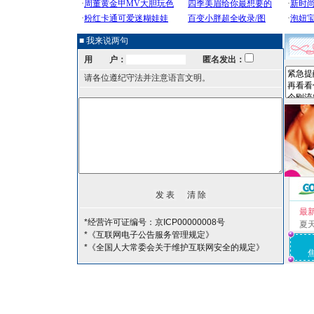
■ 我来说两句
用 户：
匿名发出：
请各位遵纪守法并注意语言文明。
最
*经营许可证编号：京ICP00000008号
夏
*《互联网电子公告服务管理规定》
*《全国人大常委会关于维护互联网安全的规定》