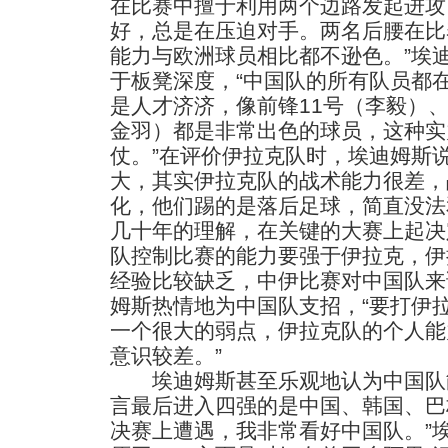
在比赛中擅于利用两个边路发起进攻
好，总是在压迫对手。两名后腰在比
能力与欧洲球员相比都不逊色。”埃
于板凳深度，“中国队的所有队员都
是人才济济，像前锋11号（李毅）、
金羽）都是非常出色的球员，这种实
仗。”在评价伊拉克队时，埃迪姆斯
大，其实伊拉克队的战术能力很差，
化，他们踢的是落后足球，简直没法
几十年的理解，在关键的大赛上起决
队控制比赛的能力要强于伊拉克，伊
经验比较缺乏，中伊比赛对中国队来
姆斯热情地为中国队支招，“要打伊
一个很大的弱点，伊拉克队的个人能
意识较差。”
埃迪姆斯甚至乐观地认为中国队能
言最后进入四强的是中国、韩国、巴
决赛上遭遇，我非常看好中国队。”