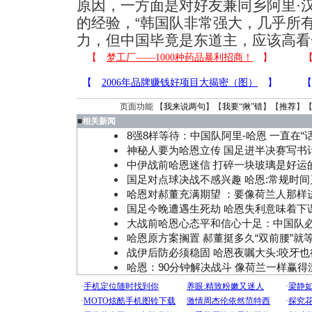
原因，一方面是对好友兼同乡阿里·
的经验，“韩国队非常强大，几乎所
力，但中国毕竟是东道主，应该高看
页面功能 【
我来说两句
】【
我要“揪”错
】【
推荐
】
■
相关新闻
8强8样等待：中国队阿里-哈恩 一直在“话
神秘人要为哈恩立传 国足进半决赛写书
中伊战前哈恩迷信 打碎一块玻璃是好运
国足对点球决战不感兴趣 哈恩:常规时间
哈恩对郝董充满期望 ：要像荷兰人那样
国足今晚遭遇生死劫 哈恩失利意味着下
大战前哈恩心态平和信心十足：中国队
哈恩原方案搁置 郝董挺多久“双前腰”就
战伊后防必须稳固 哈恩夜嘱大头:咬牙也
哈恩：90分钟解决战斗 像荷兰一样赢得