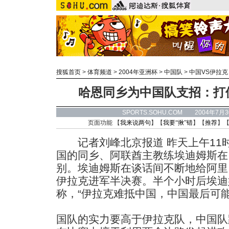
搜狐首页
>
体育频道
>
2004年亚洲杯
>
中国队
>
中国VS伊拉克
哈恩同乡为中国队支招：打
SPORTS.SOHU.COM 2004年7月
页面功能 【
我来说两句
】【
我要“揪”错
】【
推荐
】
记者刘峰北京报道 昨天上午11时
国的同乡、阿联酋主教练埃迪姆斯在
别。埃迪姆斯在谈话间不断地给阿里
伊拉克进军半决赛。半个小时后埃迪
称，“伊拉克难抵中国，中国最后可能
国队的实力要高于伊拉克队，中国队