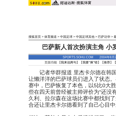
搜狐首页
>
体育频道
>
中国足球
>
中国足球其他
>
巴萨访华
>
巴萨新人首次扮演主角 小
SPORTS.SOHU.COM 2004年8
页面功能 【
我来说两句
】【
我要“揪”错
】【
推荐
】
记者华群报道 里杰卡尔德在韩国
让懒洋洋的巴萨球员们进入了状态。
赛中，巴萨恢复了本色，以5比0大
些在四天前曾经被主帅评价为“还没
久利、拉尔森在这场比赛中都找到了
合还让里杰卡尔德看到了自己心目中