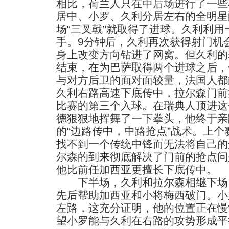
相比，荷兰人只在中后场进行了一些
居中、小罗、久利分居左右的全明星
场“三叉戟”就取得了进球。久利利
手。9分钟后，久利再次获得射门机
身上改变方向钻进了网窝。但久利的
结束，在为巴萨取得两个进球之后，
与对方后卫的面对面较量，法国人都
久利右路高速下底传中，拉尔森门前
比赛的第三个入球。在瑞典人顶进这
德狠狠地挥舞了一下拳头，他终于亲
的“边路传中，中路抢点”战术。上
找不到一个传统中锋而无法将自己的
尔森的到来彻底解决了门前的抢点问
他比前任加西亚更擅长下底传中。
下半场，久利和拉尔森相继下场
先后帮助加西亚和小将梅西破门。小
左路，这充分证明，他的位置正在慢
望小罗能与久利在右路的攻势形成平