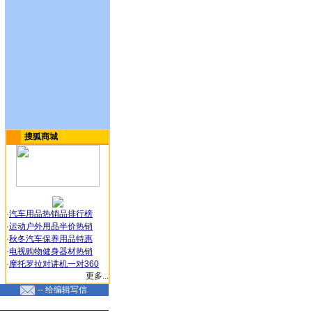
搜狐商城
·
汽车用品热销品排行榜
·
运动户外用品半价热销
·
秋冬汽车保养用品特惠
·
电视购物健身器材热销
·
摩托罗拉对讲机一对360
更多...
-- 给编辑写信