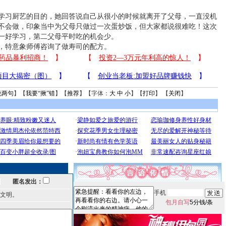
习厨艺的目的，她回答说自己从很小的时候就离开了父母，一直没机
不会做，印象当中为父母只做过一次蛋炒饭，但大家都说很难吃！这次
一好学习，第二父母平时吃的机会少。
特意象师傅咨询了做寿司的配方。
说两句
】【
我要“揪”错
】【
推荐
】【字体：
大
中
小
】【
打印
】 【
关闭
】
匿名发出：
手机
文明。
包月自写
5分钱/条