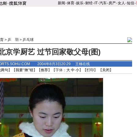
新闻
-
体育
-
娱乐
-
财经
-
IT
-
汽车
-
房产
-
女人
-
短信
-
育
>
乒 羽
>
乒乓球
北京学厨艺 过节回家敬父母(图)
ORTS.SOHU.COM 2004年8月3日20:29 王楠在线
说两句
】【
我要“揪”错
】【
推荐
】【字体：
大
中
小
】【
打印
】 【
关闭
】