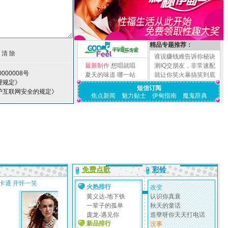
精品专题推荐：
谁说赚钱难告诉你秘诀
最新制作
想唱就唱
测IQ交朋友，非常速配
000008号
夏天的味道
哪一站
就让你笑火暴搞笑到底
理规定》
短信订阅
护互联网安全的规定》
焦点新闻
魅力贴士
伊甸指南
魔鬼辞典