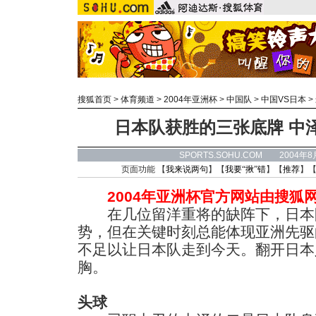
搜狐首页
>
体育频道
>
2004年亚洲杯
>
中国队
>
中国VS日本
>
日本队获胜的三张底牌 中
SPORTS.SOHU.COM 2004年
页面功能 【
我来说两句
】【
我要“揪”错
】【
推荐
】
2004年亚洲杯官方网站由搜狐
在几位留洋重将的缺阵下，日本
势，但在关键时刻总能体现亚洲先驱
不足以让日本队走到今天。翻开日本
胸。
头球