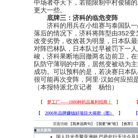
中场者夺天下，若能限制中村俊辅的
更大一些。
底牌三：济科的临危变阵
济科的用兵在小组赛与泰国队一
落后的情况下，济科将阵型由352变为
改变劣势，收效甚为明显，日本队最
对阵巴林队，日本队过早被罚下一人
峻，济科果断地回撤两名边前卫，在
队防守薄弱的中路，居然变被动为主
成功。可以预料的是，若决赛日本队
很可能再次变阵，阿里·汉如何应招
（本报特派北京记者 杨怡）
页面功能 【
我来说两句
】【
我要“揪”错
】【
推荐
】
■
相关新闻
国人目光齐聚亚洲杯 巴萨此行无法企及