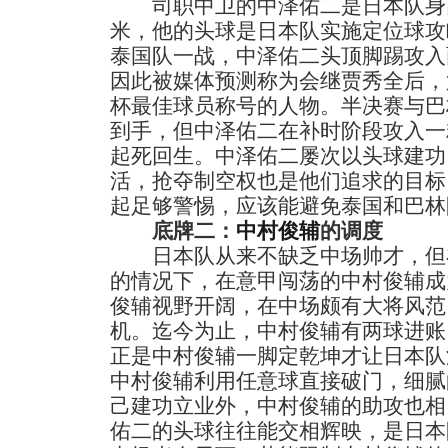
司职中卫的中泽佑二是日本队身高最
米，他的头球是日本队实施定位球攻
泰国队一战，中泽佑二头顶脚踢攻入
因此被媒体预测称为会继贾秀全后，
杯最佳球员称号的人物。半决赛与巴
到手，但中泽佑二在补时阶段攻入一
起死回生。中泽佑二屡次以头球建功
活，抢夺制空权也是他们追求的目标
起足够警惕，应该能避免泰国和巴林
底牌二：
中村俊辅
的调度
日本队从来不缺乏中场帅才，但
的情况下，在意甲闯荡的中村俊辅成
俊辅视野开阔，在中场颇有大将风范
机。迄今为止，中村俊辅有两球进账
正是中村俊辅一脚定乾坤才让日本队
中村俊辅利用任意球直接破门，细腻
己建功立业外，中村俊辅的助攻也相
佑二的头球往往能交相辉映，是日本