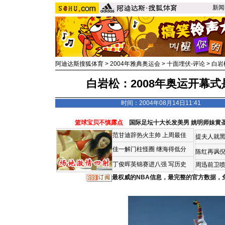
新闻
阿迪达斯搜狐体育
>
2004年雅典奥运会
>
十面埋伏-评论
>
白岩
白岩松：2008年奥运开幕
时间：2004年08月14日11:41
篮球宝贝不慎露点
国际足坛十大长发美男
姚明师妹黄
范甘迪辞热火主帅
上周最佳
提夫人就黑
佳一解门柱怪圈
继海得低分
陈红再讽
丁俊晖英锦赛进八强 写历史
周迅前卫喷
最权威的NBA信息，最完整的官方数据，