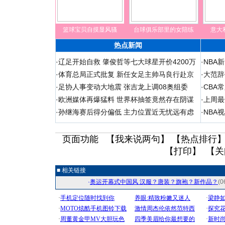
篮球宝贝自摸显风骚
台球俱乐部里的女陪练
意大
热点新闻
·
辽足开始自救 肇俊哲等七大球星开价4200万
·
NBA
·
体育总局正式批复 新任女足主帅马良行赴京
·
大范辞
·
足协人事变动大地震 张吉龙上调08奥组委
·
CBA
·
欧洲媒体再爆猛料 世界杯抽签竟然存在阴谋
·
上周最
·
孙继海赛后得分偏低 主力位置近无忧远有虑
·
NBA
页面功能 【
我来说两句
】 【
热点排行
】
【
打印
】 【
关
■ 相关链接
·
奥运开幕式中国风 汉服？唐装？旗袍？新作品？
(0