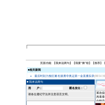
页面功能 【
我来说两句
】【
我要“揪”错
】【
推荐
】
■
相关新闻
最后时刻力挽狂澜 杜丽勇夺奥运第一金直播实录
(08/14 16
■ 我来说两句
用 户：
匿名发出：
请各位遵纪守法并注意语言文明。