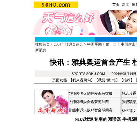
首页
-
新闻
-
体
搜狐首页
>
2004年雅典奥运会
>
中国军团
>
射 击
>
中国射击
新消息
快讯：雅典奥运首金产生 
SPORTS.SOHU.COM 2004年08月14
页面功能 【
我来说两句
】【
我要“揪”错
】【
推荐
】
林志玲裸
范帅苦恼火箭唯麦蒂敢突破
大师杯组委会炮轰阿加西
张靓颖穿
鲁能申诉失败郑智全球禁赛
林忆莲女
NBA球迷专用的阅读器
手机随