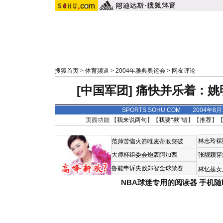
搜狐首页
>
体育频道
>
2004年雅典奥运会
>
网友评论
[中国军团]
痛快并乐着：姚
SPORTS.SOHU.COM 2004年8
页面功能 【
我来说两句
】【
我要“揪”错
】【
推荐
】
林志玲裸
范帅苦恼火箭唯麦蒂敢突破
大师杯组委会炮轰阿加西
张靓颖穿
鲁能申诉失败郑智全球禁赛
林忆莲女
NBA球迷专用的阅读器
手机随