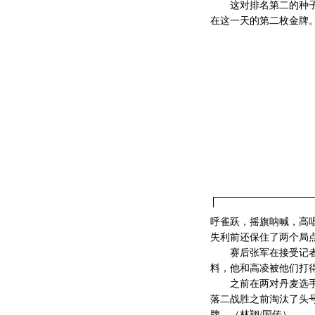
这对排名第二的种子选手
在这一天的第二枚金牌
呼雀跃，摇旗呐喊，高
失利前还保住了两个局
赛后张军在接受记者采
料，他和高凌被他们打
之前在两对丹麦选手之
落二战胜之前淘汰了头
牌。（林翔/国传）