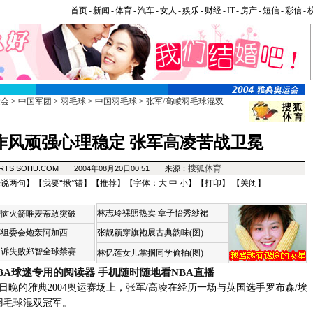
首页
-
新闻
-
体育
-
汽车
-
女人
-
娱乐
-
财经
-
IT
-
房产
-
短信
-
彩信
-
运会
>
中国军团
>
羽毛球
>
中国羽毛球
>
张军/高崚羽毛球混双
作风顽强心理稳定 张军高凌苦战卫冕
搜狐体育
RTS.SOHU.COM 2004年08月20日00:51 来源：
来说两句
】【
我要“揪”错
】【
推荐
】【字体：
大
中
小
】【
打印
】 【
关闭
】
林志玲裸照热卖
章子怡秀纱裙
苦恼火箭唯麦蒂敢突破
杯组委会炮轰阿加西
张靓颖穿旗袍展古典韵味(图)
申诉失败郑智全球禁赛
林忆莲女儿掌掴同学偷拍(图)
BA球迷专用的阅读器
手机随时随地看NBA直播
晚的雅典2004奥运赛场上，
张军
/
高凌
在经历一场与英国选手罗布森/埃
羽毛球
混双冠军。