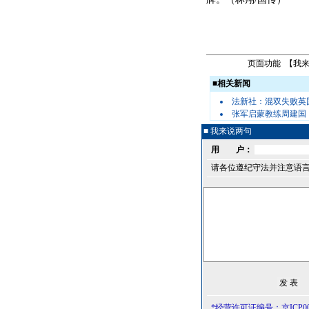
页面功能 【
我
■
相关新闻
法新社：混双失败英
张军启蒙教练周建国
■ 我来说两句
用 户：
请各位遵纪守法并注意语
*经营许可证编号：京ICP000