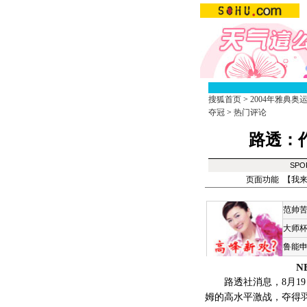
搜狐首页
>
2004年雅典奥
夺冠
>
热门评论
路透：
SPO
页面功能 【
我
范帅
大师
鲁能
N
路透社消息，8月19日
姆的高水平激战，夺得