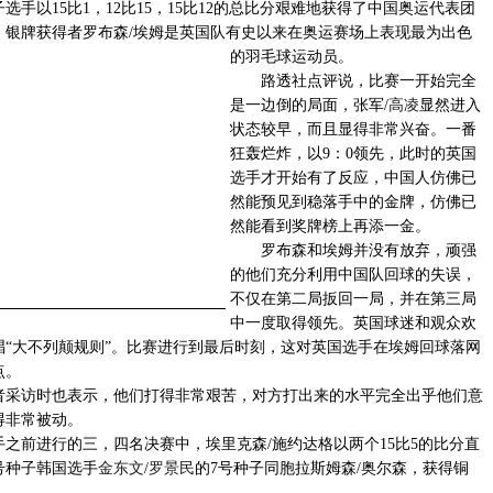
以15比1，12比15，15比12的总比分艰难地获得了中国奥运代表团
。银牌获得者罗布森/埃姆是英国队有史以来在奥运赛场上表现最为出色
的羽
毛球运动员。
路透社点评说，比赛一开始完全
是一边倒的局面，张军/
高凌
显然进入
状态较早，而且显得非常兴奋。一番
狂轰烂炸，以9：0领先，此时的英国
选手才开始有了反应，中国人仿佛已
然能预见到稳落手中的金牌，仿佛已
然能看到奖牌榜上再添一金。
罗布森和埃姆并没有放弃，顽强
的他们充分利用中国队回球的失误，
不仅在第二局扳回一局，并在第三局
中一度取得领先。英国球迷和观众欢
唱“大不列颠规则”。比赛进行到最后时刻，这对英国选手在埃姆回球落网
点。
访时也表示，他们打得非常艰苦，对方打出来的水平完全出乎他们意
得非常被动。
前进行的三，四名决赛中，埃里克森/施约达格以两个15比5的比分直
号种子韩国选手
金东文
/
罗景民
的7号种子同胞拉斯姆森/奥尔森，获得铜