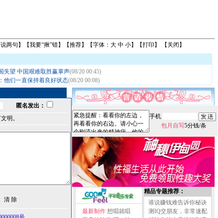
来说两句
】【
我要“揪”错
】【
推荐
】【字体：
大
中
小
】【
打印
】 【
关闭
】
国失望 中国艰难取胜赢掌声
(08/20 00:45)
：他们一直保持着良好状态
(08/20 00:08)
匿名发出：
手机
言文明。
包月自写
5分钱/条
精品专题推荐：
谁说赚钱难告诉你秘诀
最新制作
想唱就唱
测IQ交朋友，非常速配
00008号