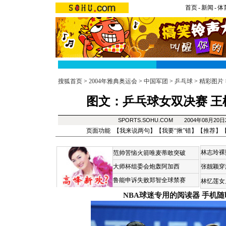
首页
-
新闻
-
体
搜狐首页
>
2004年雅典奥运会
>
中国军团
>
乒乓球
>
精彩图片
图文：乒乓球女双决赛 王
SPORTS.SOHU.COM 2004年08月20
页面功能 【
我来说两句
】【
我要“揪”错
】【
推荐
】
林志玲裸
范帅苦恼火箭唯麦蒂敢突破
大师杯组委会炮轰阿加西
张靓颖穿
鲁能申诉失败郑智全球禁赛
林忆莲女
NBA球迷专用的阅读器
手机随