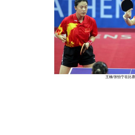
王楠/张怡宁在比