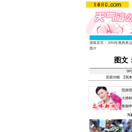
搜狐首页
>
2004年雅典奥
图片
图文
SP
页面功能 【
我
范帅
大师
鲁能
N