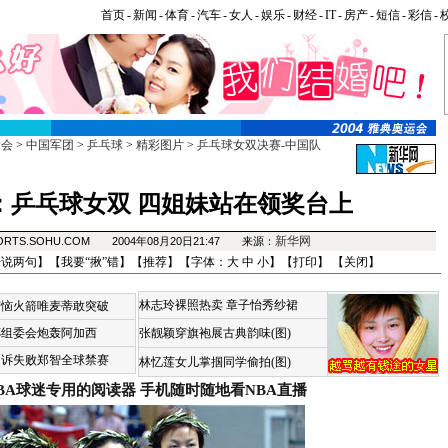
首页
-
新闻
-
体育
-
汽车
-
女人
-
娱乐
-
财经
-
IT
-
房产
-
短信
-
彩信
-
运会
>
中国军团
>
乒乓球
>
精彩图片
>
乒乓球女双决赛-中国队
：乒乓球女双 四姐妹站在领奖台上
新华网
ORTS.SOHU.COM 2004年08月20日21:47 来源：
来说两句
】【
我要“揪”错
】【
推荐
】【字体：
大
中
小
】【
打印
】 【
关闭
】
林志玲裸照热卖
章子怡秀纱裙
苦恼火箭唯麦蒂敢突破
杯组委会炮轰阿加西
张靓颖穿旗袍展古典韵味(图)
申诉失败郑智全球禁赛
林忆莲女儿掌掴同学偷拍(图)
BA球迷专用的阅读器
手机随时随地看NBA直播