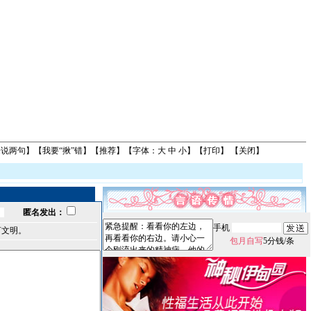
来说两句
】【
我要“揪”错
】【
推荐
】【字体：
大
中
小
】【
打印
】 【
关闭
】
匿名发出：
手机
言文明。
包月自写
5分钱/条