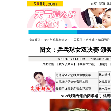
首页
-
新闻
-
体
搜狐首页
>
2004年雅典奥运会
>
中国军团
>
乒乓球
>
精彩图片
图文：乒乓球女双决赛 颁
SPORTS.SOHU.COM 2004年08月20
页面功能 【
我来说两句
】【
我要“揪”错
】【
推荐
】
林志玲裸
范帅苦恼火箭唯麦蒂敢突破
大师杯组委会炮轰阿加西
张靓颖穿
鲁能申诉失败郑智全球禁赛
林忆莲女
NBA球迷专用的阅读器
手机随