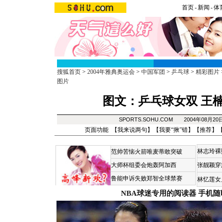
首页
-
新闻
-
体
搜狐首页
>
2004年雅典奥运会
>
中国军团
>
乒乓球
>
精彩图片
图片
图文：乒乓球女双 王
SPORTS.SOHU.COM 2004年08月2
页面功能 【
我来说两句
】【
我要“揪”错
】【
推荐
】
林志玲裸
范帅苦恼火箭唯麦蒂敢突破
大师杯组委会炮轰阿加西
张靓颖穿
鲁能申诉失败郑智全球禁赛
林忆莲女
NBA球迷专用的阅读器
手机随