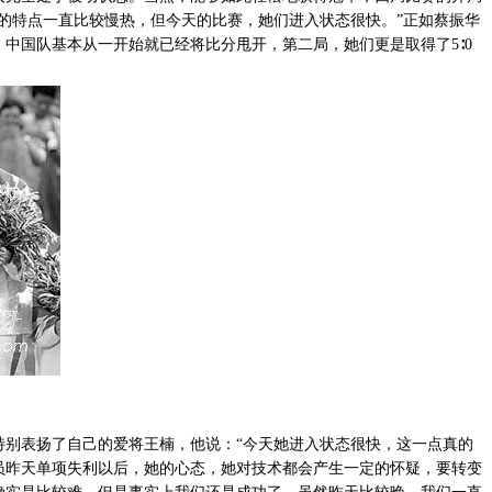
队的特点一直比较慢热，但今天的比赛，她们进入状态很快。”正如蔡振华
中国队基本从一开始就已经将比分甩开，第二局，她们更是取得了5∶0
表扬了自己的爱将王楠，他说：“今天她进入状态很快，这一点真的
员昨天单项失利以后，她的心态，她对技术都会产生一定的怀疑，要转变