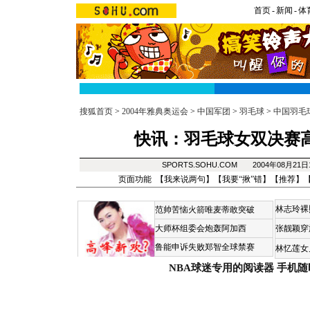
首页
-
新闻
-
体
搜狐首页
>
2004年雅典奥运会
>
中国军团
>
羽毛球
>
中国羽毛
快讯：羽毛球女双决赛高崚
SPORTS.SOHU.COM 2004年08月21
页面功能 【
我来说两句
】【
我要“揪”错
】【
推荐
】
林志玲裸
范帅苦恼火箭唯麦蒂敢突破
大师杯组委会炮轰阿加西
张靓颖穿
鲁能申诉失败郑智全球禁赛
林忆莲女
NBA球迷专用的阅读器
手机随