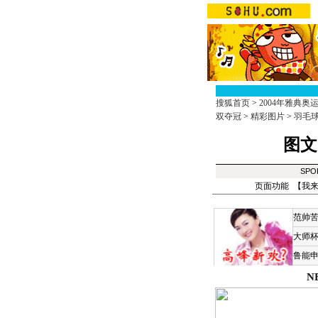
搜狐首页
>
2004年雅典奥
双夺冠
>
精彩图片
>
羽毛球
图文
SPO
页面功能 【
我
范帅
大师
鲁能
N