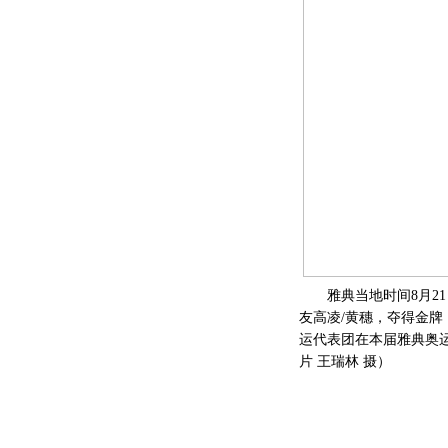
雅典当地时间8月21
友高凌/黄穗，夺得金牌
运代表团在本届雅典奥运
片 王瑞林 摄）