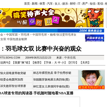
首页
-
新闻
-
体育
-
汽车
-
女人
-
娱乐
-
财经
-
IT
-
房产
-
短信
-
彩信
-
运会
>
中国军团
>
羽毛球
>
中国羽毛球
>
杨维/张洁雯羽毛球女
女双 中国包揽金银牌
：羽毛球女双 比赛中兴奋的观众
中体在线
RTS.SOHU.COM 2004年08月21日22:23 来源：
来说两句
】【
我要“揪”错
】【
推荐
】【字体：
大
中
小
】【
打印
】 【
关闭
】
林志玲裸照热卖
章子怡秀纱裙
苦恼火箭唯麦蒂敢突破
杯组委会炮轰阿加西
张靓颖穿旗袍展古典韵味(图)
申诉失败郑智全球禁赛
林忆莲女儿掌掴同学偷拍(图)
BA球迷专用的阅读器
手机随时随地看NBA直播