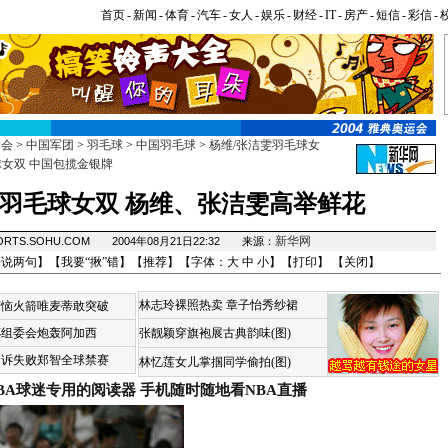
首页
-
新闻
-
体育
-
汽车
-
女人
-
娱乐
-
财经
-
IT
-
房产
-
短信
-
彩信
-
运会
>
中国军团
>
羽毛球
>
中国羽毛球
>
杨维/张洁雯羽毛球女
女双 中国包揽金银牌
羽毛球女双 杨维、张洁雯高举鲜花
新华网
ORTS.SOHU.COM 2004年08月21日22:32 来源：
来说两句
】【
我要“揪”错
】【
推荐
】【字体：
大
中
小
】【
打印
】 【
关闭
】
林志玲裸照热卖
章子怡秀纱裙
苦恼火箭唯麦蒂敢突破
杯组委会炮轰阿加西
张靓颖穿旗袍展古典韵味(图)
申诉失败郑智全球禁赛
林忆莲女儿掌掴同学偷拍(图)
BA球迷专用的阅读器
手机随时随地看NBA直播