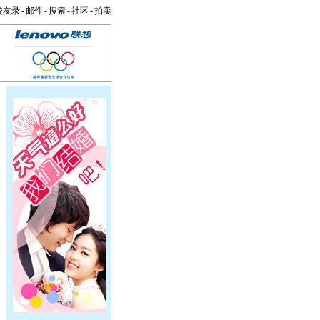
校友录
-
邮件
-
搜索
-
社区
-
拍卖