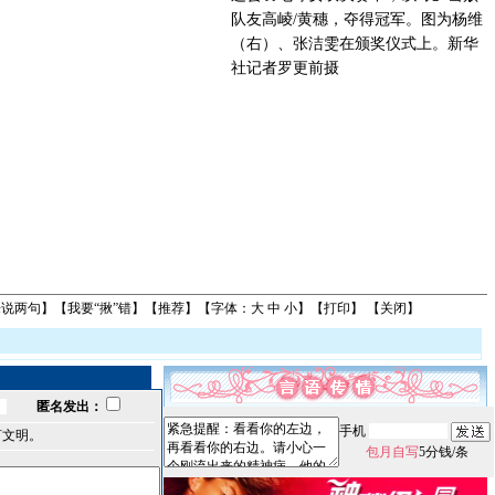
队友高崚/黄穗，夺得冠军。图为杨维
（右）、张洁雯在颁奖仪式上。新华
社记者罗更前摄
来说两句
】【
我要“揪”错
】【
推荐
】【字体：
大
中
小
】【
打印
】 【
关闭
】
匿名发出：
手机
言文明。
包月自写
5分钱/条