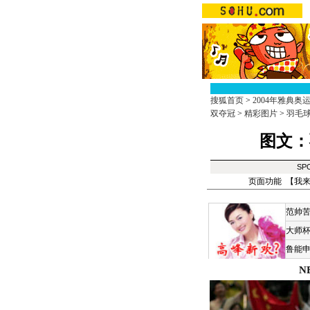
搜狐首页
>
2004年雅典奥
双夺冠
>
精彩图片
>
羽毛球
图文：
SP
页面功能 【
我
范帅
大师
鲁能
N