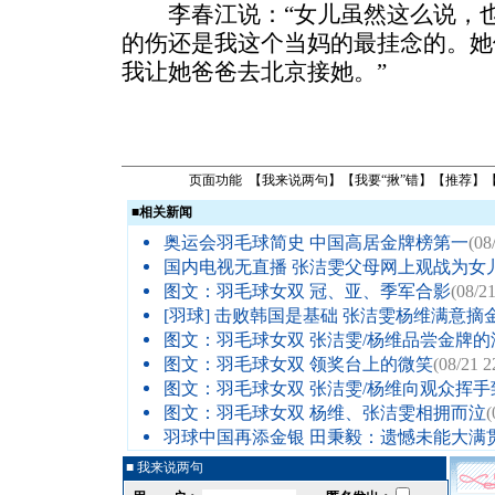
李春江说：“女儿虽然这么说，也
的伤还是我这个当妈的最挂念的。她
我让她爸爸去北京接她。”
页面功能 【
我来说两句
】【
我要“揪”错
】【
推荐
】
■
相关新闻
奥运会羽毛球简史 中国高居金牌榜第一
(08
国内电视无直播 张洁雯父母网上观战为女
图文：羽毛球女双 冠、亚、季军合影
(08/21
[羽球]
击败韩国是基础 张洁雯杨维满意摘
图文：羽毛球女双 张洁雯/杨维品尝金牌的
图文：羽毛球女双 领奖台上的微笑
(08/21 2
图文：羽毛球女双 张洁雯/杨维向观众挥手
图文：羽毛球女双 杨维、张洁雯相拥而泣
(
羽球中国再添金银 田秉毅：遗憾未能大满
■ 我来说两句