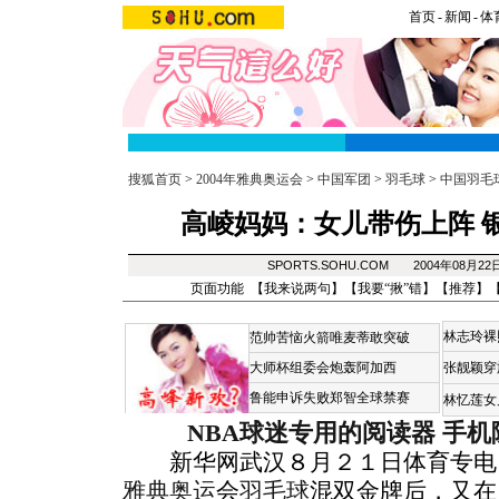
首页
-
新闻
-
体
搜狐首页
>
2004年雅典奥运会
>
中国军团
>
羽毛球
>
中国羽毛
高崚妈妈：女儿带伤上阵 
SPORTS.SOHU.COM 2004年08月2
页面功能 【
我来说两句
】【
我要“揪”错
】【
推荐
】
林志玲裸
范帅苦恼火箭唯麦蒂敢突破
大师杯组委会炮轰阿加西
张靓颖穿
鲁能申诉失败郑智全球禁赛
林忆莲女
NBA球迷专用的阅读器
手机
新华网武汉８月２１日体育专电
雅典奥运
会
羽毛球
混双金牌后，又在