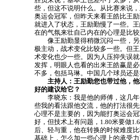
胜负来说，基本上也差不了太多，从
些，但这不说明什么。从比赛来说，
奥运会冠军，但昨天来看王皓比王励
就进入了状态，王励勤慢了一些。王
在的气氛来壮自己内在的心理是比较
像王励勤显得稍微沉闷一些，另
极主动，战术变化比较多一些。但王
术变化也少一些。因为人压抑失误就
发挥，明眼人也看的出来王皓赢是必
不多，包括马琳。中国几个球员还是
主持人：王励勤您也带过他，他
好的建议给它？
李晓东：我是他的师傅，这几年
些我的看法跟他交流，他的打法很先
心理不是主要的，因为能打奥运会冠
好，但技术上有问题，1.80米要做1
后、轻与重，他在转换的时候难度比
基础上，怎么加一些心理上的承受力