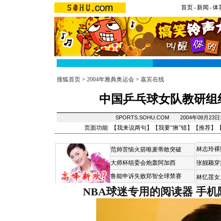
首页
-
新闻
-
体
搜狐首页
>
2004年雅典奥运会
>
嘉宾在线
中国乒乓球女队教研组
SPORTS.SOHU.COM 2004年08月23
页面功能 【
我来说两句
】【
我要“揪”错
】【
推荐
】
林志玲裸
范帅苦恼火箭唯麦蒂敢突破
大师杯组委会炮轰阿加西
张靓颖穿
鲁能申诉失败郑智全球禁赛
林忆莲女
NBA球迷专用的阅读器
手机