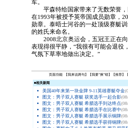
军。
平森特给国家带来了无数荣誉，
在1993年被授予英帝国成员勋章，2
勋章。泰晤士河谷的一处顶级赛艇训
的姓氏来命名。
2008
北京奥运
会，五冠王正在向
表现得很平静，“我很有可能会退役
气氛下草率地做出决定。”
页面功能 【
我来说两句
】【
我要“揪”错
】【
推荐
】
■
相关新闻
美国40年来第一块金牌 9-11英雄赛艇夺金
(
图文：男子双人赛艇 获奖选手一起合影
(08
图文：男子双人赛艇 希腊选手到达终点
(08
图文：男子双人赛艇 希腊选手在比赛中
(08
图文：男子双人赛艇 希腊选手展示铜牌
(08
图文：男子双人赛艇 希腊选手获得铜牌
(08