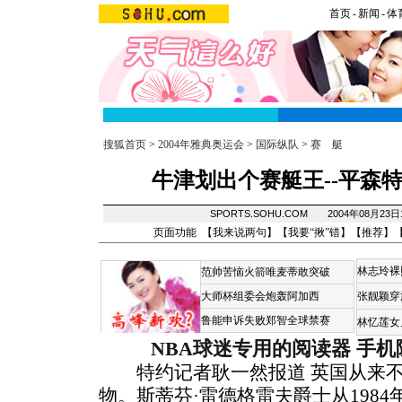
首页
-
新闻
-
体
搜狐首页
>
2004年雅典奥运会
>
国际纵队
>
赛 艇
牛津划出个赛艇王--平森
SPORTS.SOHU.COM 2004年08月23
页面功能 【
我来说两句
】【
我要“揪”错
】【
推荐
】
林志玲裸
范帅苦恼火箭唯麦蒂敢突破
大师杯组委会炮轰阿加西
张靓颖穿
鲁能申诉失败郑智全球禁赛
林忆莲女
NBA球迷专用的阅读器
手机
特约记者耿一然报道 英国从来不
物。斯蒂芬·雷德格雷夫爵士从1984