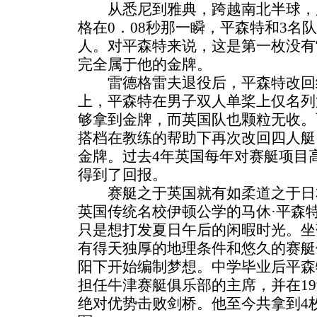
从悉尼到雅典，跨越南北半球，
格在0．08秒那一瞬，平森特和3名
人。对平森特来说，这是第一枚没有
完全属于他的金牌。
雷德格雷夫退役后，平森特改回
上，平森特在男子双人单桨上仅名列
够拿到金牌，而英国队也颗粒无收。
搭档在教练的帮助下再次改回四人艇
金牌。过去4年英国每年对赛艇项目高
得到了回报。
赛艇之于英国就有如
柔道
之于日
英国传统名校伊顿公学的马休·平森特
只是想打发夏日午后的闲暇时光。坐
有得天独厚的地理条件和悠久的赛艇
阳下开始编制梦想。中学毕业后平森
担任牛津赛艇俱乐部的主席，并在199
绝对优势击败剑桥。他至今共拿到4