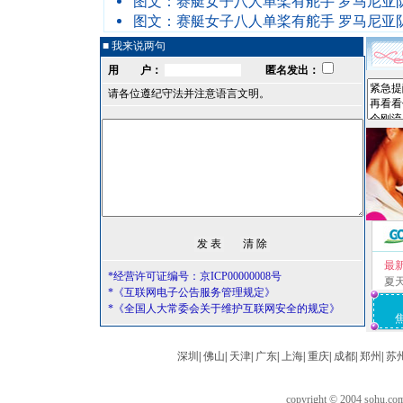
图文：赛艇女子八人单桨有舵手 罗马尼亚
图文：赛艇女子八人单桨有舵手 罗马尼亚
■ 我来说两句
用 户：
匿名发出：
请各位遵纪守法并注意语言文明。
最
*经营许可证编号：京ICP00000008号
夏
*《互联网电子公告服务管理规定》
*《全国人大常委会关于维护互联网安全的规定》
深圳
|
佛山
|
天津
|
广东
|
上海
|
重庆
|
成都
|
郑州
|
苏
copyright © 2004 sohu.c