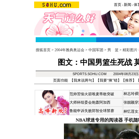
首页
-
新闻
-
体
搜狐首页
>
2004年雅典奥运会
>
中国军团
>
男 篮
>
精彩图片
图文：中国男篮生死战 
SPORTS.SOHU.COM 2004年08月23
页面功能 【
我来说两句
】【
我要“揪”错
】【
推荐
】
林志玲裸
范帅苦恼火箭唯麦蒂敢突破
大师杯组委会炮轰阿加西
张靓颖穿
鲁能申诉失败郑智全球禁赛
林忆莲女
NBA球迷专用的阅读器
手机随