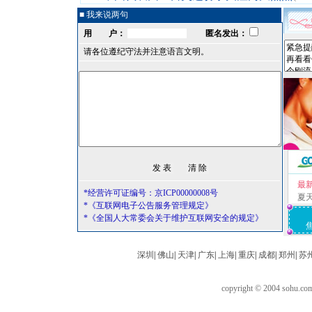
■ 我来说两句
用 户：
匿名发出：
请各位遵纪守法并注意语言文明。
最
*经营许可证编号：京ICP00000008号
夏
*《互联网电子公告服务管理规定》
*《全国人大常委会关于维护互联网安全的规定》
深圳
|
佛山
|
天津
|
广东
|
上海
|
重庆
|
成都
|
郑州
|
苏
copyright © 2004 sohu.c