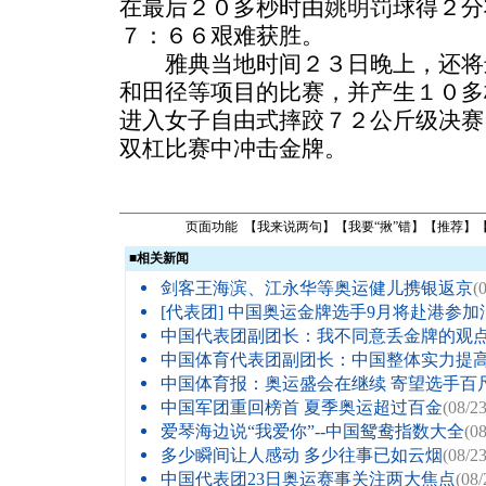
在最后２０多秒时由
姚明
罚球得２分
７：６６艰难获胜。
雅典当地时间２３日晚上，还将
和田径等项目的比赛，并产生１０多
进入女子自由式摔跤７２公斤级决赛
双杠比赛中冲击金牌。
页面功能 【
我来说两句
】【
我要“揪”错
】【
推荐
】
■
相关新闻
剑客王海滨、江永华等奥运健儿携银返京
(
[代表团]
中国奥运金牌选手9月将赴港参加
中国代表团副团长：我不同意丢金牌的观
中国体育代表团副团长：中国整体实力提
中国体育报：奥运盛会在继续 寄望选手百
中国军团重回榜首 夏季奥运超过百金
(08/23
爱琴海边说“我爱你”--中国鸳鸯指数大全
(08
多少瞬间让人感动 多少往事已如云烟
(08/23
中国代表团23日奥运赛事关注两大焦点
(08/