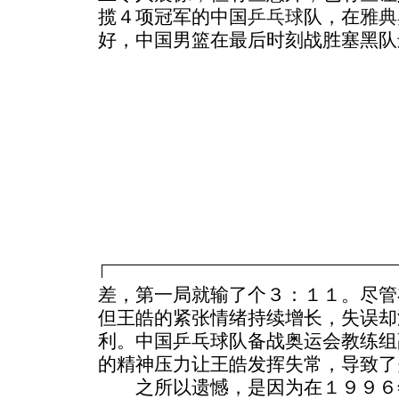
揽４项冠军的中国
乒乓球
队，在
雅典
好，中国男篮在最后时刻战胜塞黑队
差，第一局就输了个３：１１。尽管
但王皓的紧张情绪持续增长，失误却
利。中国乒乓球队备战奥运会教练组
的精神压力让王皓发挥失常，导致了
之所以遗憾，是因为在１９９６