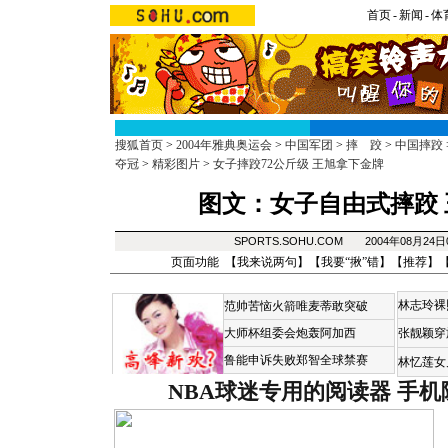
首页
-
新闻
-
体
搜狐首页
>
2004年雅典奥运会
>
中国军团
>
摔 跤
>
中国摔跤
夺冠
>
精彩图片
>
女子摔跤72公斤级 王旭拿下金牌
图文：女子自由式摔跤
SPORTS.SOHU.COM 2004年08月24
页面功能 【
我来说两句
】【
我要“揪”错
】【
推荐
】
林志玲裸
范帅苦恼火箭唯麦蒂敢突破
大师杯组委会炮轰阿加西
张靓颖穿
鲁能申诉失败郑智全球禁赛
林忆莲女
NBA球迷专用的阅读器
手机