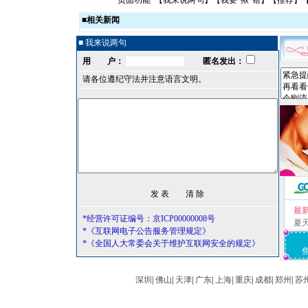
页面功能 【
我来说两句
】【
我要“揪”错
】【
推荐
】
■
相关新闻
■ 我来说两句
用 户：
匿名发出：
请各位遵纪守法并注意语言文明。
最
*经营许可证编号：京ICP00000008号
夏
*《互联网电子公告服务管理规定》
*《全国人大常委会关于维护互联网安全的规定》
深圳
|
佛山
|
天津
|
广东
|
上海
|
重庆
|
成都
|
郑州
|
苏