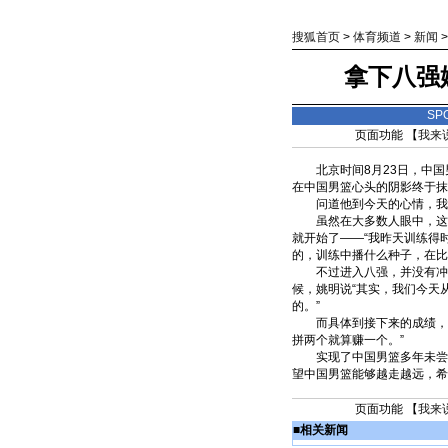
搜狐首页
>
体育频道
>
新闻
拿下八强
SP
页面功能 【
我来
北京时间8月23日，中国男
在中国男篮心头的阴影终于抹
问道他到今天的心情，我终
虽然在大多数人眼中，这场
就开始了——“我昨天训练得
的，训练中播什么种子，在比
不过进入八强，并没有冲昏
候，姚明说“其实，我们今天
的。”
而具体到接下来的成绩，姚
拼两个就算赚一个。”
实现了中国男篮多年未尝的
望中国男篮能够越走越远，希
页面功能 【
我来
■
相关新闻