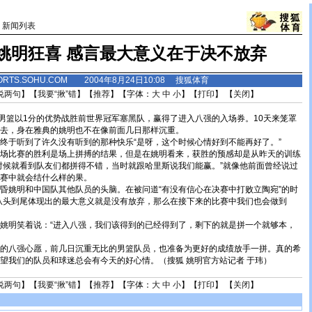
>
新闻列表
姚明狂喜 感言最大意义在于决不放弃
ORTS.SOHU.COM 2004年8月24日10:08 搜狐体育
说两句
】【
我要“揪”错
】【
推荐
】【字体：
大
中
小
】【
打印
】 【
关闭
】
篮以1分的优势战胜前世界冠军塞黑队，赢得了进入八强的入场券。10天来笼罩
去，身在雅典的姚明也不在像前面几日那样沉重。
于听到了许久没有听到的那种快乐“是呀，这个时候心情好到不能再好了。”
比赛的胜利是场上拼搏的结果，但是在姚明看来，获胜的预感却是从昨天的训练
时候就看到队友们都拼得不错，当时就跟哈里斯说我们能赢。”就像他前面曾经说过
赛中就会结什么样的果。
姚明和中国队其他队员的头脑。在被问道“有没有信心在决赛中打败立陶宛”的时
从头到尾体现出的最大意义就是没有放弃，那么在接下来的比赛中我们也会做到
明笑着说：“进入八强，我们该得到的已经得到了，剩下的就是拼一个就够本，
八强心愿，前几日沉重无比的男篮队员，也准备为更好的成绩放手一拼。真的希
望我们的队员和球迷总会有今天的好心情。（搜狐 姚明官方站记者 于玮）
说两句
】【
我要“揪”错
】【
推荐
】【字体：
大
中
小
】【
打印
】 【
关闭
】