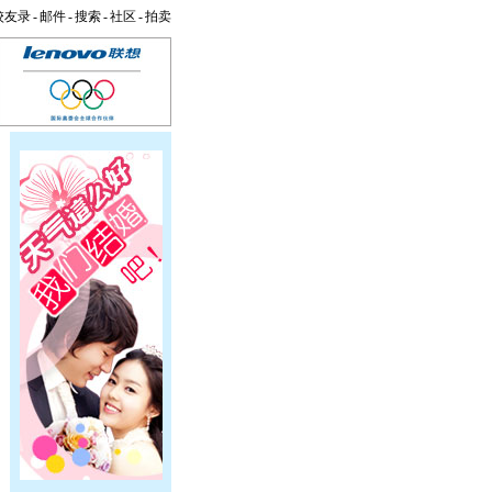
校友录
-
邮件
-
搜索
-
社区
-
拍卖