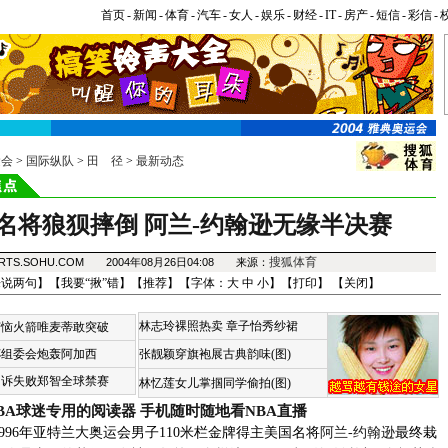
首页
-
新闻
-
体育
-
汽车
-
女人
-
娱乐
-
财经
-
IT
-
房产
-
短信
-
彩信
-
运会
>
国际纵队
>
田 径
>
最新动态
名将狼狈摔倒 阿兰-约翰逊无缘半决赛
搜狐体育
RTS.SOHU.COM 2004年08月26日04:08 来源：
来说两句
】【
我要“揪”错
】【
推荐
】【字体：
大
中
小
】【
打印
】 【
关闭
】
林志玲裸照热卖
章子怡秀纱裙
苦恼火箭唯麦蒂敢突破
杯组委会炮轰阿加西
张靓颖穿旗袍展古典韵味(图)
申诉失败郑智全球禁赛
林忆莲女儿掌掴同学偷拍(图)
BA球迷专用的阅读器
手机随时随地看NBA直播
6年亚特兰大奥运会男子110米栏金牌得主美国名将
阿兰-约翰逊
最终栽