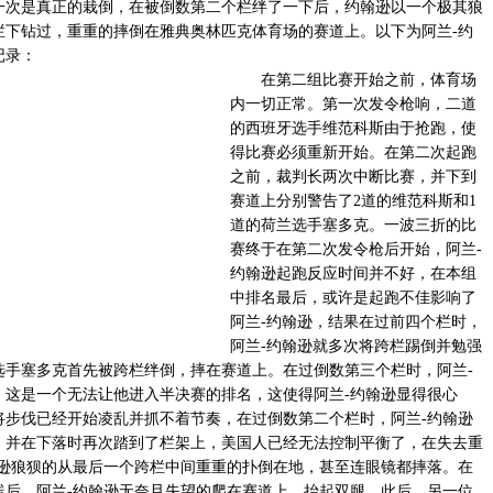
一次是真正的栽倒，在被倒数第二个栏绊了一下后，约翰逊以一个极其狼
栏下钻过，重重的摔倒在雅典奥林匹克体育场的赛道上。以下为阿兰-约
记录：
在第二组比赛开始之前，体育场
内一切正常。第一次发令枪响，二道
的西班牙选手维范科斯由于抢跑，使
得比赛必须重新开始。在第二次起跑
之前，裁判长两次中断比赛，并下到
赛道上分别警告了2道的维范科斯和1
道的荷兰选手塞多克。一波三折的比
赛终于在第二次发令枪后开始，阿兰-
约翰逊起跑反应时间并不好，在本组
中排名最后，或许是起跑不佳影响了
阿兰-约翰逊，结果在过前四个栏时，
阿兰-约翰逊就多次将跨栏踢倒并勉强
选手塞多克首先被跨栏绊倒，摔在赛道上。在过倒数第三个栏时，阿兰-
，这是一个无法让他进入半决赛的排名，这使得阿兰-约翰逊显得很心
将步伐已经开始凌乱并抓不着节奏，在过倒数第二个栏时，阿兰-约翰逊
，并在下落时再次踏到了栏架上，美国人已经无法控制平衡了，在失去重
翰逊狼狈的从最后一个跨栏中间重重的扑倒在地，甚至连眼镜都摔落。在
线后，阿兰-约翰逊无奈且失望的爬在赛道上，抬起双腿。此后，另一位