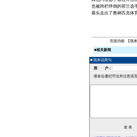
也被跨栏绊倒的荷兰选手
着头走出了奥林匹克体育
页面功能 【
我
■
相关新闻
■ 我来说两句
用 户：
请各位遵纪守法并注意语