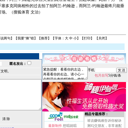
塞多克同病相怜的过去拍了拍阿兰-约翰逊，而阿兰-约翰逊最终只能垂
场。（搜狐体育 文治）
来说两句
】【
我要“揪”错
】【
推荐
】【字体：
大
中
小
】【
打印
】 【
关闭
】
匿名发出：
手机
言文明。
包月自写
5分钱/条
精品专题推荐：
谁说赚钱难告诉你秘诀
最新制作
想唱就唱
测IQ交朋友，非常速配