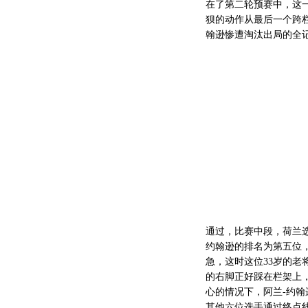
在了第二轮预赛中，这
狈的动作从最后一个跨
翰逊惨遭淘汰出局的全
通过，比赛中段，荷兰
约翰逊的排名为第五位
急，这时这位33岁的老
的右脚正好踩在栏架上
心的情况下，阿兰-约
其他六位选手通过终点