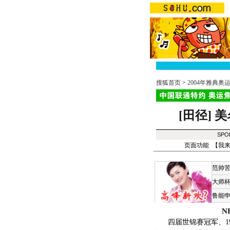
搜狐首页
>
2004年雅典奥
[田径]
美
SPO
页面功能 【
我
范帅
大师
鲁能
N
四届世锦赛冠军、199