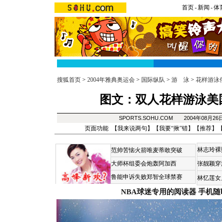
首页
-
新闻
-
体
搜狐首页
>
2004年雅典奥运会
>
国际纵队
>
游 泳
>
花样游泳
图文：双人花样游泳美
SPORTS.SOHU.COM 2004年08月2
页面功能 【
我来说两句
】【
我要“揪”错
】【
推荐
】
林志玲裸
范帅苦恼火箭唯麦蒂敢突破
大师杯组委会炮轰阿加西
张靓颖穿
鲁能申诉失败郑智全球禁赛
林忆莲女
NBA球迷专用的阅读器
手机随