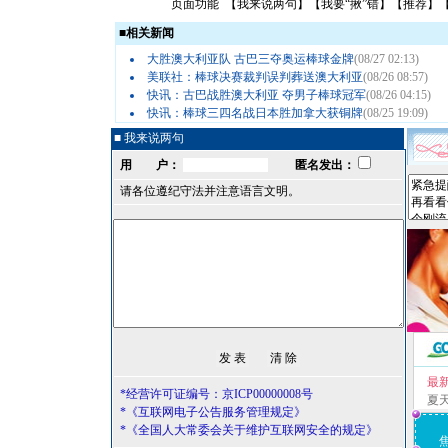
页面功能 【
我来说两句
】【
我要“揪”错
】【
推荐
】
■
相关新闻
大胜澳大利亚队 古巴三夺奥运棒球金牌
(08/27 02:13)
美联社：棒球决赛裁判误判葬送澳大利亚
(08/26 08:57)
快讯：古巴战胜澳大利亚 夺男子棒球冠军
(08/26 04:15)
快讯：棒球三四名战日本胜加拿大获铜牌
(08/25 19:09)
■ 我来说两句
用 户：
匿名发出：
请各位遵纪守法并注意语言文明。
最
*经营许可证编号：京ICP00000008号
夏
*《互联网电子公告服务管理规定》
*《全国人大常委会关于维护互联网安全的规定》