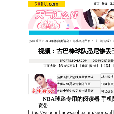
首页
-
新闻
-
体
搜狐首页
>
2004年雅典奥运会
>
电视奥运节目
>
《三地连线》
视频：古巴棒球队悉尼惨丢
SPORTS.SOHU.COM 2004年08月28
页面功能 【
我来说两句
】【
我要“揪”错
】【
推荐
】
林志玲裸
范帅苦恼火箭唯麦蒂敢突破
大师杯组委会炮轰阿加西
张靓颖穿
鲁能申诉失败郑智全球禁赛
林忆莲女
NBA球迷专用的阅读器
手机
宽带：
https://webconf.news.sohu.com/sports/al