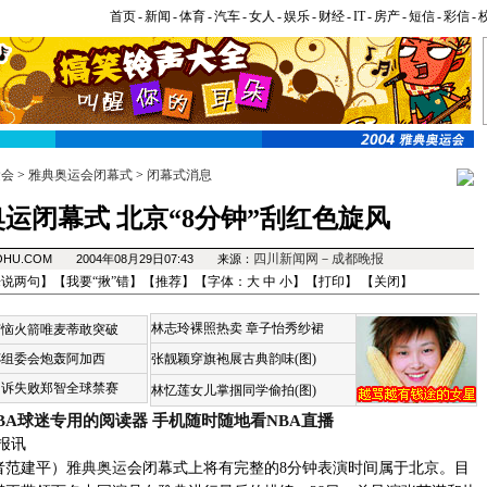
首页
-
新闻
-
体育
-
汽车
-
女人
-
娱乐
-
财经
-
IT
-
房产
-
短信
-
彩信
-
运会
>
雅典奥运会闭幕式
>
闭幕式消息
运闭幕式 北京“8分钟”刮红色旋风
四川新闻网－成都晚报
SOHU.COM 2004年08月29日07:43 来源：
来说两句
】【
我要“揪”错
】【
推荐
】【字体：
大
中
小
】【
打印
】 【
关闭
】
林志玲裸照热卖
章子怡秀纱裙
苦恼火箭唯麦蒂敢突破
杯组委会炮轰阿加西
张靓颖穿旗袍展古典韵味(图)
申诉失败郑智全球禁赛
林忆莲女儿掌掴同学偷拍(图)
BA球迷专用的阅读器
手机随时随地看NBA直播
报讯
范建平）
雅典奥运
会闭幕式上将有完整的8分钟表演时间属于北京。目