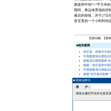
跑道和中间7×7平方米
期间，奥运体育场的控
最后的排练，并于27日
有宝贵的一个小时时间
页面功能 【
我
■
相关新闻
张艺谋：闭幕式中国
中国接旗演出团抵达
接旗演出团抵雅典 
视频：张艺谋率中国
中国接旗演出团抵达
偷窥“张艺谋式歌舞”
■ 我来说两句
用 户：
请各位遵纪守法并注意语