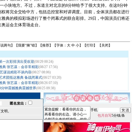
的一小块地方。不过，东道主对北京的8分钟给予了很大支持。在这8分钟
制权将完全交给中方，包括总控室和对讲调度。目前，全体演员都在进行
在雅典的模拟彩场进行了整个闭幕式的联合彩排。29日，中国演员们将还
在奥运会主体育场走台。
来说两句
】【
我要“揪”错
】【
推荐
】【字体：
大
中
小
】【
打印
】 【
关闭
】
第一次彩排演出受欢迎
(08/29 00:24)
雅典 张艺谋：会非常精彩
(08/27 17:56)
张艺谋说精彩不谈内容
(08/27 08:06)
艺术团抵达雅典 备战闭幕式
(08/27 03:20)
雅典 张艺谋：会非常精彩
(08/26 07:10)
 8分钟震撼雅典震撼世界
(08/25 09:38)
匿名发出：
手机
言文明。
包月自写
5分钱/条