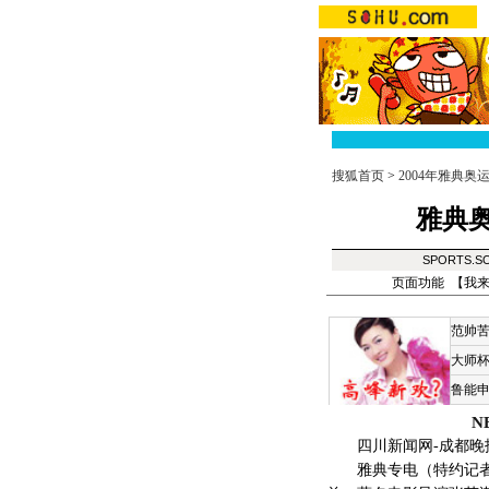
搜狐首页
>
2004年雅典奥
雅典奥
SPORTS.
页面功能 【
我
范帅
大师
鲁能
N
四川新闻网-成都晚
雅典专电（特约记者