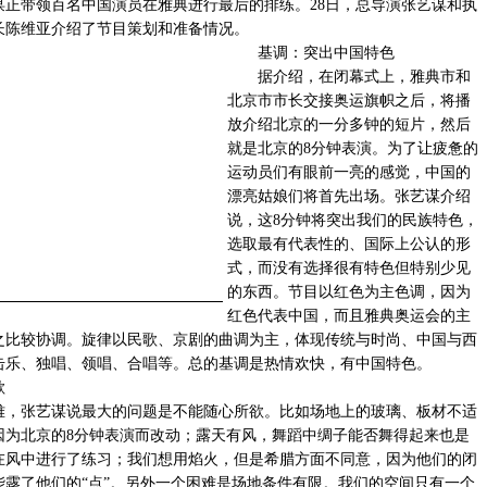
谋正带领百名中国演员在雅典进行最后的排练。28日，总导演张艺谋和执
长陈维亚介绍了节目策划和准备情况。
基调：突出中国特色
据介绍，在闭幕式上，雅典市和
北京市市长交接奥运旗帜之后，将播
放介绍北京的一分多钟的短片，然后
就是北京的8分钟表演。为了让疲惫的
运动员们有眼前一亮的感觉，中国的
漂亮姑娘们将首先出场。张艺谋介绍
说，这8分钟将突出我们的民族特色，
选取最有代表性的、国际上公认的形
式，而没有选择很有特色但特别少见
的东西。节目以红色为主色调，因为
红色代表中国，而且雅典奥运会的主
之比较协调。旋律以民歌、京剧的曲调为主，体现传统与时尚、中国与西
击乐、独唱、领唱、合唱等。总的基调是热情欢快，有中国特色。
欲
张艺谋说最大的问题是不能随心所欲。比如场地上的玻璃、板材不适
因为北京的8分钟表演而改动；露天有风，舞蹈中绸子能否舞得起来也是
在风中进行了练习；我们想用焰火，但是希腊方面不同意，因为他们的闭
能露了他们的“点”。另外一个困难是场地条件有限。我们的空间只有一个