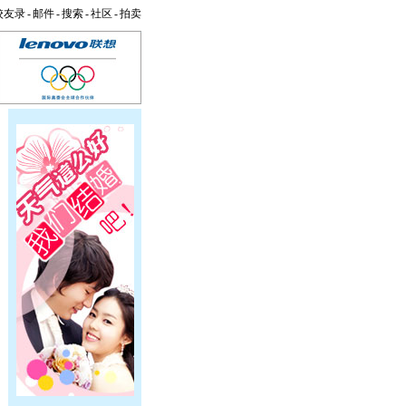
校友录
-
邮件
-
搜索
-
社区
-
拍卖