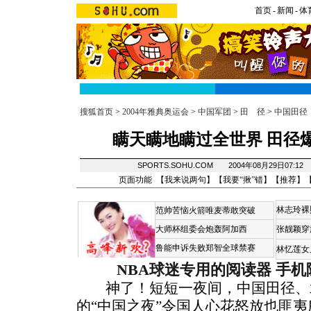
首页
-
新闻
-
体
搜狐首页
>
2004年雅典奥运会
>
中国军团
>
田 径
>
中国田径
瞒天瞒地瞒过全世界 田径
SPORTS.SOHU.COM 2004年08月29日07:
页面功能 【
我来说两句
】【
我要“揪”错
】【
推荐
】
林志玲裸
范帅苦恼火箭唯麦蒂敢突破
大师杯组委会炮轰阿加西
张靓颖穿
鲁能申诉失败郑智全球禁赛
林忆莲女
NBA球迷专用的阅读器
手机
神了！短短一夜间，中国田径、
的“中国之夜”令国人心花怒放也匪