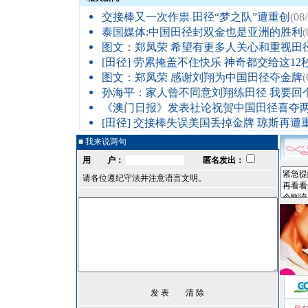
交接棒又一次作祟 田径“梦之队”遭重创
(08
泰国媒体:中国田径封双金也是亚洲的胜利
(
图文：郑凤荣 希望有更多人关心和重视田
[田径]
劳累掩盖不住快乐 神奇都交给这12秒
图文：郑凤荣 感谢刘翔为中国田径夺金牌
(
孙海平：家人曾不同意刘翔练田径 我要回
《澳门日报》发表社论祝贺中国田径喜夺
[田径]
交接棒失误美国丢掉金牌 琼斯再遭
■ 我来说两句
用 户：
匿名发出：
请各位遵纪守法并注意语言文明。