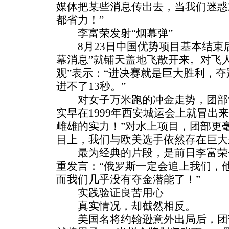
媒体把某些消息传出去，当我们迷惑
都省力！”
李富荣发射“烟幕弹”
8月23日中国优势项目基本结束后
幕消息”就铺天盖地飞散开来。对飞
观”表示：“进决赛就是巨大胜利，
进不了13秒。”
对女子万米跑的冲金走势，团部“
实早在1999年西安城运会上就冒出
雌雄的实力！”对水上项目，团部更
目上，我们与欧美选手依然存在巨大
最为经典的片段，是前日李富荣
重发言：“俄罗斯一定会追上我们，
而我们几乎没有夺金潜能了！”
实践验证良苦用心
真实情况，却截然相反。
美国名将约翰逊意外出局后，团