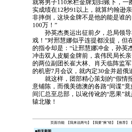
就将男子110米栏金牌划归账下，一
实成绩在12秒91以上，就算约翰逊
非摔倒，这块金牌不是他的能是谁的
100万！”
孙英杰奥运出征前夕，总局领导私
戏！”对邢慧娜似乎连提都没提，但
的指令却是：“让邢慧娜冲金，孙英
冲击双人皮艇金牌前，袁伟民局长亲
的两位副团长崔大林、肖天临阵监军
的机密7月会议，就内定30金并超俄
就这样，团部精心策划的“假情报
意铺陈，而俄美德澳的各路“间谍”
间汇总至总部，以讹传讹的“恶果”就
辕北辙！
页面功能 【
我来说两句
】【
我要“揪”错
】【
推荐
】
■
相关新闻