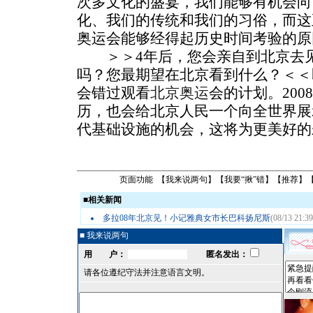
次多文化的盛宴，我们能够有机会向
化、我们的传统和我们的习俗，而这
奥运会能够经得起历史时间考验的原
＞＞4年后，您会亲自到北京去见证
吗？您最期望在北京看到什么？＜＜
会错过观看
北京奥运
会的计划。20
历，也会给北京人民一个向全世界展
代基础设施的机会，这将为更美好的
页面功能 【
我来说两句
】【
我要“揪”错
】【
推荐
】
■
相关新闻
多拉08年北京见！小记雅典女市长巴科扬尼斯
(08/13 21:39
■ 我来说两句
用 户：
匿名发出：
请各位遵纪守法并注意语言文明。