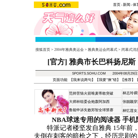
首页
-
新闻
-
体
搜狐首页
>
2004年雅典奥运会
>
雅典奥运会闭幕式
>
闭幕式消
[官方]
雅典市长巴科扬尼斯
SPORTS.SOHU.COM 2004年08月29
页面功能 【
我来说两句
】【
我要“揪”错
】【
推荐
】
林志玲裸
范帅苦恼火箭唯麦蒂敢突破
大师杯组委会炮轰阿加西
张靓颖穿
鲁能申诉失败郑智全球禁赛
林忆莲女
NBA球迷专用的阅读器
手机
特派记者楼坚发自雅典 15年前，
夫倒在刺客的暗枪之下，经历悲剧的